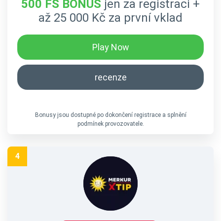
500 FS BONUS
jen za registraci +
až 25 000 Kč za první vklad
-
Play Now
Go
tipsport
-
recenze
Review
tipsport
casino
Bonusy jsou dostupné po dokončení registrace a splnění
recenze
podmínek provozovatele.