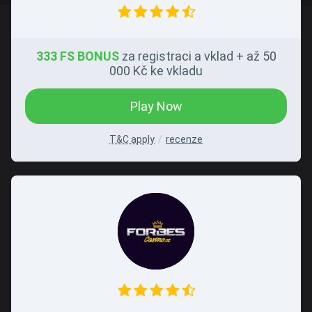
333 FS BONUS
za registraci a vklad + až 50
000 Kč ke vkladu
-
Play Now
Go
merkurxtip
-
T&C apply
recenze
Review
merkurxtip
casino
recenze