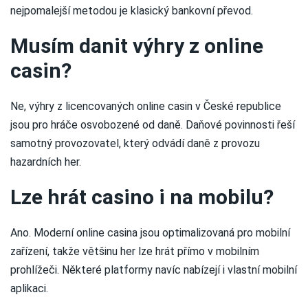
nejpomalejší metodou je klasický bankovní převod.
Musím danit výhry z online
casin?
Ne, výhry z licencovaných online casin v České republice
jsou pro hráče osvobozené od daně. Daňové povinnosti řeší
samotný provozovatel, který odvádí daně z provozu
hazardních her.
Lze hrát casino i na mobilu?
Ano. Moderní online casina jsou optimalizovaná pro mobilní
zařízení, takže většinu her lze hrát přímo v mobilním
prohlížeči. Některé platformy navíc nabízejí i vlastní mobilní
aplikaci.