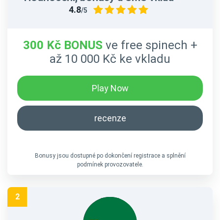
4.8
/5
300 Kč BONUS
ve free spinech +
až 10 000 Kč ke vkladu
-
Play Now
Go
betor
-
recenze
Review
betor
casino
Bonusy jsou dostupné po dokončení registrace a splnění
recenze
podmínek provozovatele.