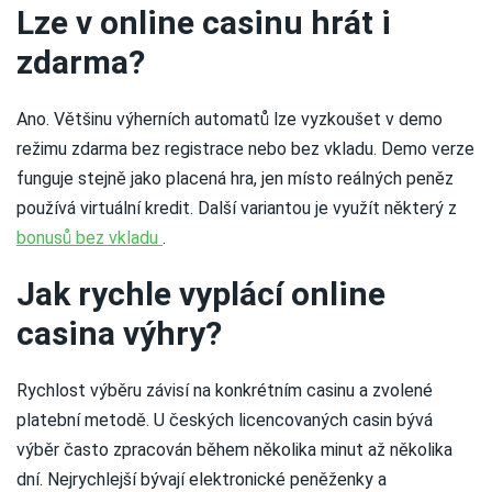
Lze v online casinu hrát i
zdarma?
Ano. Většinu výherních automatů lze vyzkoušet v demo
režimu zdarma bez registrace nebo bez vkladu. Demo verze
funguje stejně jako placená hra, jen místo reálných peněz
používá virtuální kredit. Další variantou je využít některý z
-
bonusů bez vkladu
.
Casino
Jak rychle vyplácí online
bonusy
casina výhry?
bonusy
bez
vkladu
Rychlost výběru závisí na konkrétním casinu a zvolené
platební metodě. U českých licencovaných casin bývá
výběr často zpracován během několika minut až několika
dní. Nejrychlejší bývají elektronické peněženky a