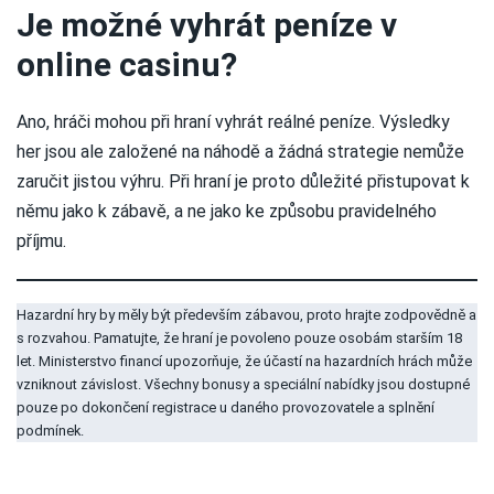
Je možné vyhrát peníze v
online casinu?
Ano, hráči mohou při hraní vyhrát reálné peníze. Výsledky
her jsou ale založené na náhodě a žádná strategie nemůže
zaručit jistou výhru. Při hraní je proto důležité přistupovat k
němu jako k zábavě, a ne jako ke způsobu pravidelného
příjmu.
Hazardní hry by měly být především zábavou, proto hrajte zodpovědně a
s rozvahou. Pamatujte, že hraní je povoleno pouze osobám starším 18
let. Ministerstvo financí upozorňuje, že účastí na hazardních hrách může
vzniknout závislost. Všechny bonusy a speciální nabídky jsou dostupné
pouze po dokončení registrace u daného provozovatele a splnění
podmínek.