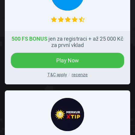
500 FS BONUS
jen za registraci + až 25 000 Kč
za první vklad
-
Play Now
Go
tipsport
-
T&C apply
recenze
Review
tipsport
casino
recenze