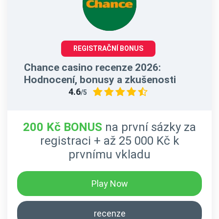
REGISTRAČNÍ BONUS
Chance casino recenze 2026:
Hodnocení, bonusy a zkušenosti
4.6
/5
200 Kč BONUS
na první sázky za
registraci + až 25 000 Kč k
prvnímu vkladu
-
Play Now
Go
chance
-
recenze