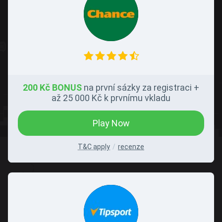
200 Kč BONUS
na první sázky za registraci +
až 25 000 Kč k prvnímu vkladu
-
Play Now
Go
chance
-
T&C apply
recenze
Review
chance
casino
recenze