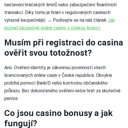
nastavení hráčských limitů nebo zabezpečení finančních
transakcí. Díky tomu je hraní v regulovaných casinech
výrazně bezpečnější. → Podívejte se na náš článek
Jak
-
poznat bezpečné online casino s českou licencí
.
Jak
Musím při registraci do casina
poznat
ověřit svou totožnost?
online
casino
s
Ano. Ověření identity je zákonnou povinností všech
ceskou
licencovaných online casin v České republice. Obvykle
licenci
probíhá pomocí BankID nebo kontrolou občanského
průkazu. Bez dokončeného ověření nelze hrát za skutečné
peníze.
Co jsou casino bonusy a jak
fungují?