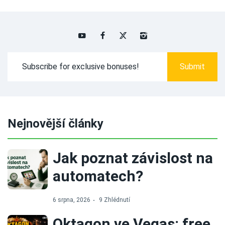
Nejnovější články
Jak poznat závislost na
automatech?
6 srpna, 2026
9 Zhlédnutí
Oktagon ve Vegas: free