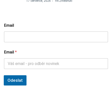
17 července, 2026
94 Zhlédnutí
Email
Email
*
Odeslat