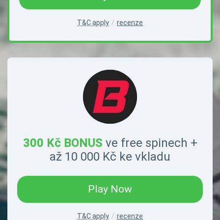
Go
forbes
-
T&C apply
recenze
Review
forbes
casino
recenze
300 Kč BONUS
ve free spinech +
až 10 000 Kč ke vkladu
-
Play Now
Go
betor
-
T&C apply
recenze