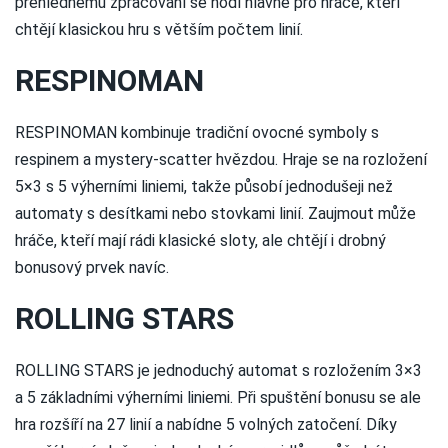
přehlednému zpracování se hodí hlavně pro hráče, kteří
chtějí klasickou hru s větším počtem linií.
RESPINOMAN
RESPINOMAN kombinuje tradiční ovocné symboly s
respinem a mystery-scatter hvězdou. Hraje se na rozložení
5×3 s 5 výherními liniemi, takže působí jednodušeji než
automaty s desítkami nebo stovkami linií. Zaujmout může
hráče, kteří mají rádi klasické sloty, ale chtějí i drobný
bonusový prvek navíc.
ROLLING STARS
ROLLING STARS je jednoduchý automat s rozložením 3×3
a 5 základními výherními liniemi. Při spuštění bonusu se ale
hra rozšíří na 27 linií a nabídne 5 volných zatočení. Díky