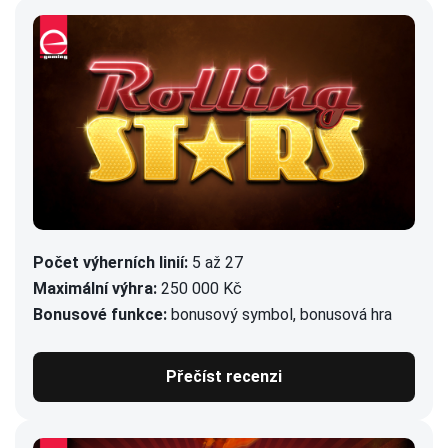
l
n
o
z
t
e
r
h
e
r
s
y
p
i
n
o
m
Počet výherních linií:
5 až 27
a
Maximální výhra:
250 000 Kč
n
r
Bonusové funkce:
bonusový symbol, bonusová hra
e
c
-
Přečíst recenzi
e
S
n
l
z
o