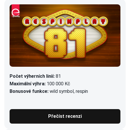
Počet výherních linií:
81
Maximální výhra:
100 000 Kč
Bonusové funkce:
wild symbol, respin
-
Přečíst recenzi
S
l