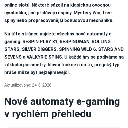
online slotů. Některé sázejí na klasickou ovocnou
symboliku, jiné přidávají respiny, Mystery Win, free
spiny nebo propracovanější bonusovou mechaniku.
Na této stránce najdete všechny nové automaty e-
gaming: RESPIN PLAY 81, RESPINOMAN, ROLLING
STARS, SILVER DIGGERS, SPINNING WILD 6, STARS AND
SEVENS a VALKYRIE SPINS. U každé hry se podíváme na
základní parametry, hlavní funkce a na to, pro jaký typ
hráče může být nejzajímavější.
Aktualizováno:
24. 6. 2026
Nové automaty e-gaming
v rychlém přehledu