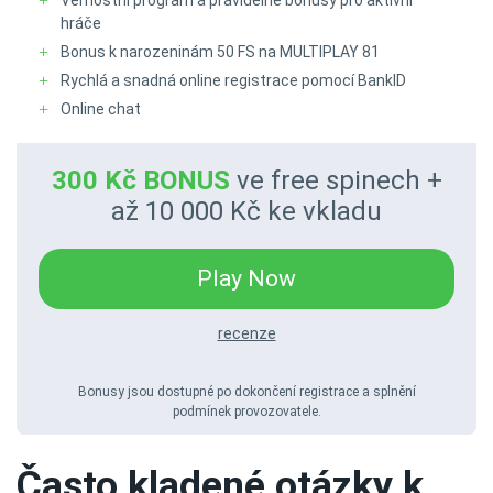
Věrnostní program a pravidelné bonusy pro aktivní
hráče
Bonus k narozeninám 50 FS na MULTIPLAY 81
Rychlá a snadná online registrace pomocí BankID
Online chat
300 Kč BONUS
ve free spinech +
až 10 000 Kč ke vkladu
-
Play Now
Go
-
betor
recenze
Review
betor
casino
Bonusy jsou dostupné po dokončení registrace a splnění
recenze
podmínek provozovatele.
Často kladené otázky k