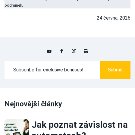
podmínek.
24 června, 2026
Nejnovější články
Jak poznat závislost na