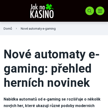
Domů
Nové automaty e-gaming
Nové automaty e-
gaming: přehled
herních novinek
Nabídka automatů od e-gaming se rozšiřuje o několik
nových her, které ukazují různé podoby moderních