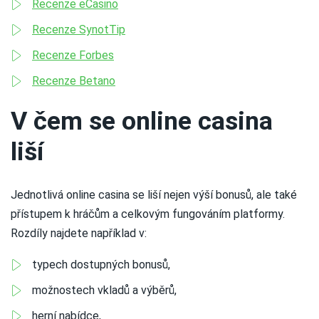
-
Recenze eCasino
merkurxtip
recenze
Recenze
casino
-
Recenze SynotTip
ecasino
recenze
Recenze
recenze
-
Recenze Forbes
synottip
Recenze
casino
-
Recenze Betano
forbes
recenze
Recenze
casino
betano
V čem se online casina
recenze
casino
recenze
liší
Jednotlivá online casina se liší nejen výší bonusů, ale také
přístupem k hráčům a celkovým fungováním platformy.
Rozdíly najdete například v:
typech dostupných bonusů,
možnostech vkladů a výběrů,
herní nabídce,