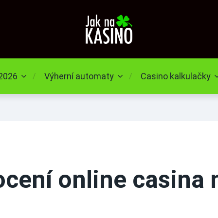
2026
Výherní automaty
Casino kalkulačky
ocení online casina 