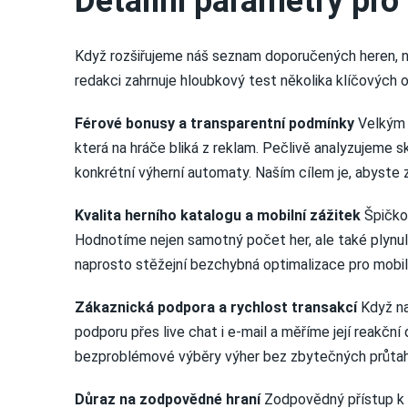
Detailní parametry pro
Když rozšiřujeme náš seznam doporučených heren, n
redakci zahrnuje hloubkový test několika klíčových o
Férové bonusy a transparentní podmínky
Velkým p
která na hráče bliká z reklam. Pečlivě analyzujeme 
konkrétní výherní automaty. Naším cílem je, abyste 
Kvalita herního katalogu a mobilní zážitek
Špičkov
Hodnotíme nejen samotný počet her, ale také plynulos
naprosto stěžejní bezchybná optimalizace pro mobiln
Zákaznická podpora a rychlost transakcí
Když na
podporu přes live chat i e-mail a měříme její reakč
bezproblémové výběry výher bez zbytečných průtah
Důraz na zodpovědné hraní
Zodpovědný přístup k h