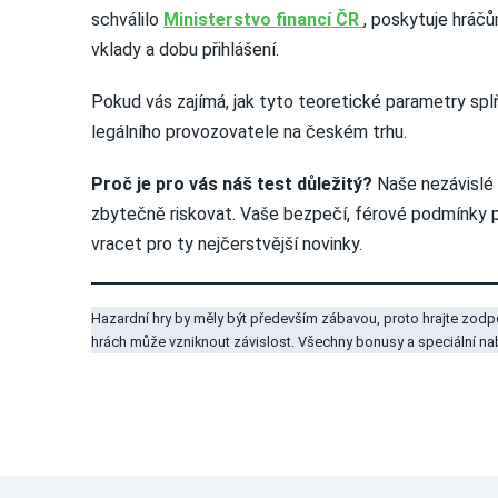
-
schválilo
Ministerstvo financí ČR
, poskytuje hráč
vklady a dobu přihlášení.
Pokud vás zajímá, jak tyto teoretické parametry splň
legálního provozovatele na českém trhu.
Proč je pro vás náš test důležitý?
Naše nezávislé 
zbytečně riskovat. Vaše bezpečí, férové podmínky p
vracet pro ty nejčerstvější novinky.
Hazardní hry by měly být především zábavou, proto hrajte zodpo
hrách může vzniknout závislost. Všechny bonusy a speciální n