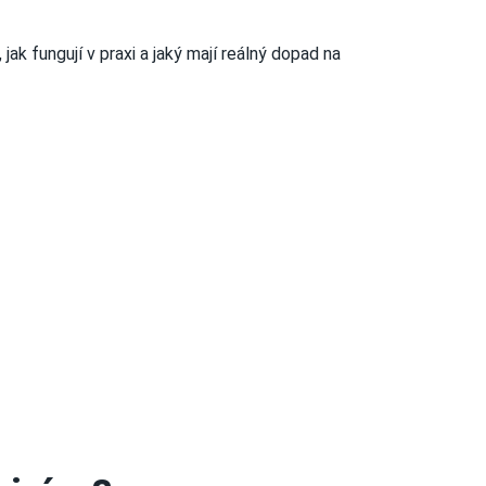
jak fungují v praxi a jaký mají reálný dopad na