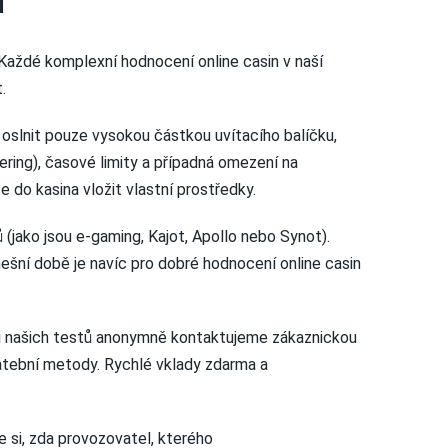
n
Každé komplexní hodnocení online casin v naší
.
slnit pouze vysokou částkou uvítacího balíčku,
ering), časové limity a případná omezení na
 do kasina vložit vlastní prostředky.
(jako jsou e-gaming, Kajot, Apollo nebo Synot).
nešní době je navíc pro dobré hodnocení online casin
i našich testů anonymně kontaktujeme zákaznickou
latební metody. Rychlé vklady zdarma a
 si, zda provozovatel, kterého