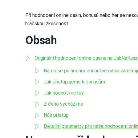
Při hodnocení online casin, bonusů nebo her se nesoust
hráčskou zkušenost.
Obsah
Originální hodnocení online casina na JakNaKasi
Na co se při hodnocení online casin zaměřu
-
Jak přistupujeme k bonusům
Link
-
Jak hodnotíme hry
Link
-
Z čeho vycházíme
Link
-
Náš přístup
Link
Detailní parametry pro naše hodnocení onli