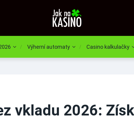
2026
Výherní automaty
Casino kalkulačky
z vkladu 2026: Získ