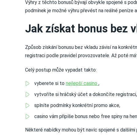
Výhry z těchto bonusů bývají obvykle spojené s pod
podmínek je možné výhru převést na reálné peníze a
Jak získat bonus bez 
Způsob získání bonusu bez vkladu závisí na konkrétn
registraci podle pravidel provozovatele. Až poté má
Celý postup může vypadat takto:
-
vyberete si to
nejlepší casino
,
Online
vytvoříte si hráčský účet a dokončíte registraci,
casina
splníte podmínky konkrétní promo akce,
casino vám připíše bonus nebo free spiny na her
Některé nabídky mohou být navíc spojené s dalšími