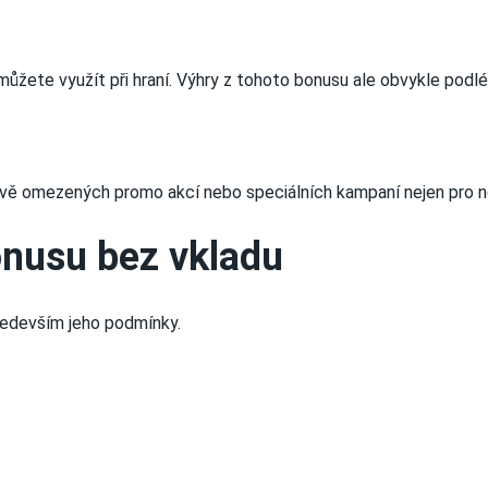
 můžete využít při hraní. Výhry z tohoto bonusu ale obvykle podlé
ově omezených promo akcí nebo speciálních kampaní nejen pro n
onusu bez vkladu
především jeho podmínky.