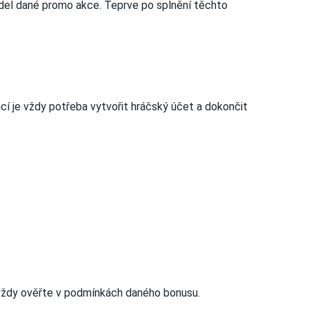
idel dané promo akce. Teprve po splnění těchto
cí je vždy potřeba vytvořit hráčský účet a dokončit
 vždy ověřte v podmínkách daného bonusu.