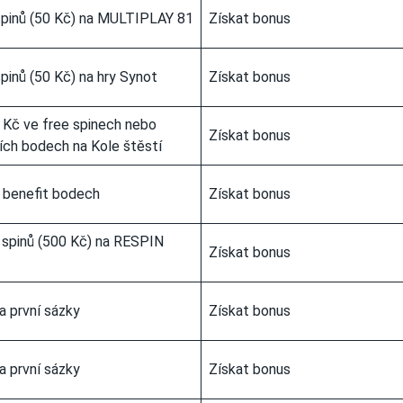
-
spinů (50 Kč) na MULTIPLAY 81
Získat bonus
G
o
-
pinů (50 Kč) na hry Synot
Získat bonus
b
G
e
o
 Kč ve free spinech nebo
t
-
Získat bonus
f
ích bodech na Kole štěstí
o
G
o
r
o
r
-
 benefit bodech
Získat bonus
f
b
G
o
e
o
 spinů (500 Kč) na RESPIN
r
s
-
Získat bonus
s
b
G
y
e
o
n
s
-
a první sázky
Získat bonus
t
o
G
i
t
o
p
t
-
a první sázky
Získat bonus
t
s
i
G
i
p