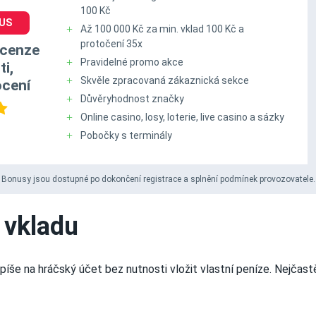
u
100 Kč
z
r
US
Až 100 000 Kč za min. vklad 100 Kč a
k
x
protočení 35x
ecenze
a
t
Pravidelné promo akce
i,
i
Skvěle zpracovaná zákaznická sekce
cení
p
Důvěryhodnost značky
Online casino, losy, loterie, live casino a sázky
Pobočky s terminály
Bonusy jsou dostupné po dokončení registrace a splnění podmínek provozovatele.
 vkladu
píše na hráčský účet bez nutnosti vložit vlastní peníze. Nejčast