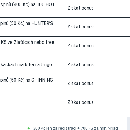
p
o
 spinů (400 Kč) na 100 HOT
p
o
-
Získat bonus
c
s
r
G
h
p
t
o
spinů (50 Kč) na HUNTER’S
a
o
-
Získat bonus
b
n
r
G
e
c
t
o
 Kč ve Zlaťácích nebo free
t
e
-
Získat bonus
e
a
G
c
n
o
a
o
-
káčkách na loterii a bingo
Získat bonus
e
s
G
c
i
o
spinů (50 Kč) na SHINNING
a
n
-
Získat bonus
m
s
o
G
a
i
o
x
n
-
Získat bonus
m
a
o
G
e
o
r
s
k
300 Kč jen za registraci + 700 FS za min. vklad
a