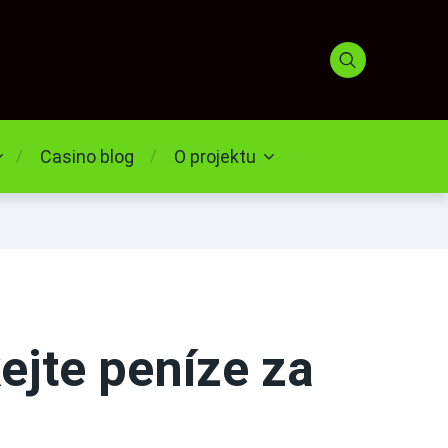
Casino blog
O projektu
ejte peníze za