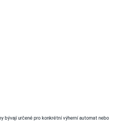
iny bývají určené pro konkrétní výherní automat nebo