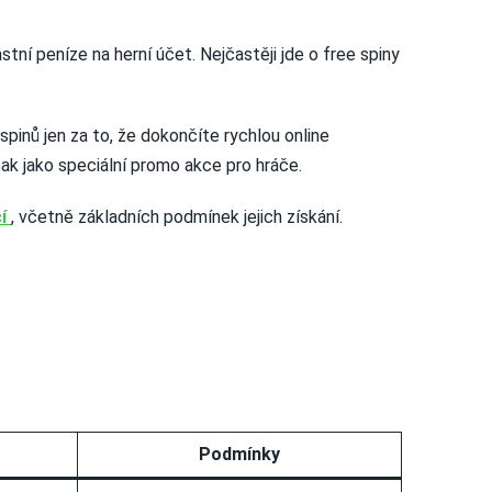
tní peníze na herní účet. Nejčastěji jde o free spiny
pinů jen za to, že dokončíte rychlou online
pak jako speciální promo akce pro hráče.
-
í
, včetně základních podmínek jejich získání.
Cs
kontrola
a
regulace
hazardni
hry
prehledy
a
Podmínky
statistiky