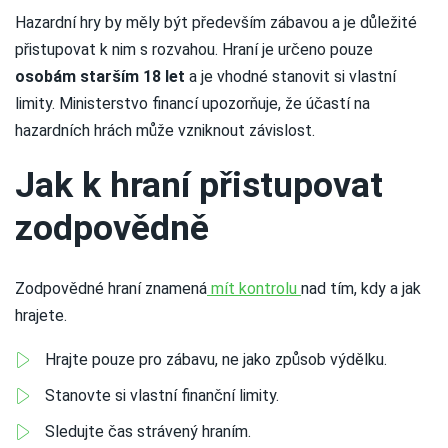
Hazardní hry by měly být především zábavou a je důležité
přistupovat k nim s rozvahou. Hraní je určeno pouze
osobám starším 18 let
a je vhodné stanovit si vlastní
limity. Ministerstvo financí upozorňuje, že účastí na
hazardních hrách může vzniknout závislost.
Jak k hraní přistupovat
zodpovědně
-
Zodpovědné hraní znamená
mít kontrolu
nad tím, kdy a jak
Eticke
hrajete.
principy
Hrajte pouze pro zábavu, ne jako způsob výdělku.
Stanovte si vlastní finanční limity.
Sledujte čas strávený hraním.