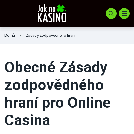
Domů
Zásady zodpovědného hraní
Obecné Zásady
zodpovědného
hraní pro Online
Casina