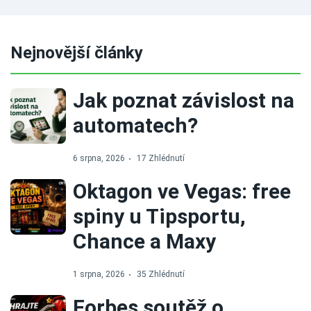
Nejnovější články
Jak poznat závislost na
automatech?
6 srpna, 2026
17 Zhlédnutí
Oktagon ve Vegas: free
spiny u Tipsportu,
Chance a Maxy
1 srpna, 2026
35 Zhlédnutí
Forbes soutěž o