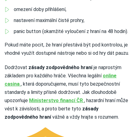
omezení doby přihlášení,
nastavení maximální čisté prohry,
panic button (okamžité vyloučení z hraní na 48 hodin).
Pokud máte pocit, že hraní přestává být pod kontrolou, je
vhodné využít dostupné nástroje nebo si od hry dát pauzu.
Dodržovat
zásady zodpovědného hraní
je naprostým
základem pro každého hráče. Všechna legální
online
-
casina
, která doporučujeme, musí tyto bezpečnostní
Online
standardy a limity přísně dodržovat. Jak dlouhodobě
casina
-
upozorňuje
Ministerstvo financí ČR
, hazardní hraní může
vést k závislosti, a proto berte tyto
zásady
zodpovědného hraní
vážně a vždy hrajte s rozumem.