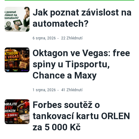
Jak poznat závislost na
automatech?
6 srpna, 2026
22 Zhlédnutí
Oktagon ve Vegas: free
spiny u Tipsportu,
Chance a Maxy
1 srpna, 2026
41 Zhlédnutí
Forbes soutěž o
tankovací kartu ORLEN
za 5 000 Kč