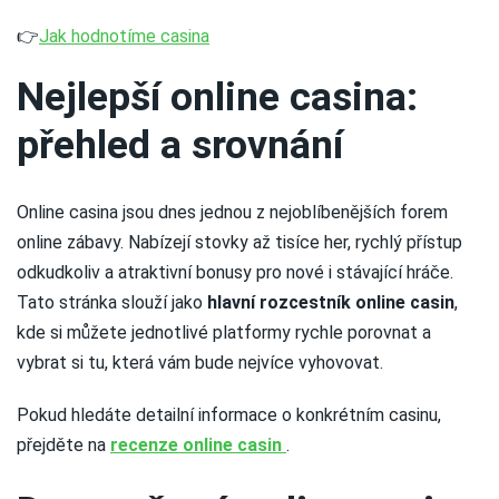
-
👉
Jak hodnotíme casina
Hodnoceni
Nejlepší online casina:
online
casin
přehled a srovnání
Online casina jsou dnes jednou z nejoblíbenějších forem
online zábavy. Nabízejí stovky až tisíce her, rychlý přístup
odkudkoliv a atraktivní bonusy pro nové i stávající hráče.
Tato stránka slouží jako
hlavní rozcestník online casin
,
kde si můžete jednotlivé platformy rychle porovnat a
vybrat si tu, která vám bude nejvíce vyhovovat.
Pokud hledáte detailní informace o konkrétním casinu,
-
přejděte na
recenze online casin
.
Online