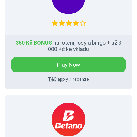
350 Kč BONUS
na loterii, losy a bingo + až 3
000 Kč ke vkladu
-
Play Now
Go
maxa
-
T&C apply
recenze
Review
maxa
casino
recenze