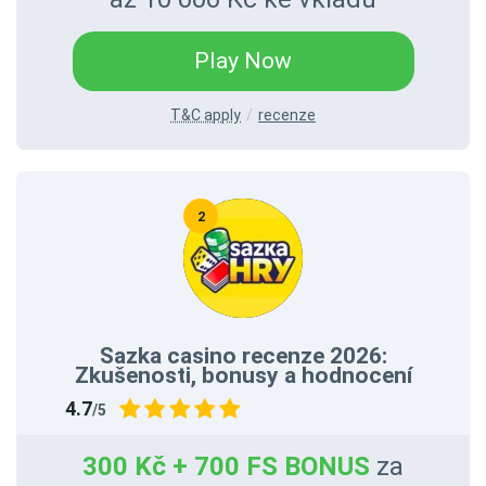
-
Play Now
Go
betor
-
T&C apply
recenze
Review
betor
casino
recenze
Sazka casino recenze 2026:
Zkušenosti, bonusy a hodnocení
4.7
/5
300 Kč + 700 FS BONUS
za