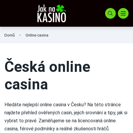
Domů
Online casina
Česká online
casina
Hledáte nejlepší online casina v Česku? Na této stránce
najdete přehled ověřených casin, jejich srovnání a tipy, jak si
vybrat to pravé. Zaměřujeme se na licencovaná online
casina, férové podmínky a reálné zkušenosti hráčů.