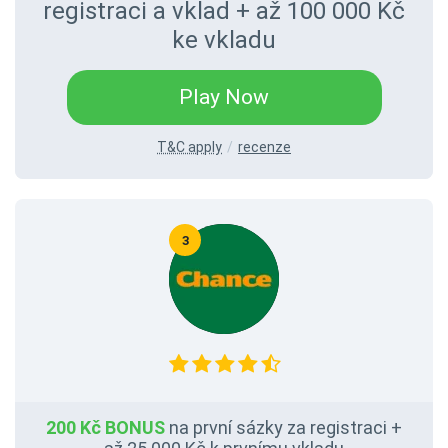
registraci a vklad + až 100 000 Kč
ke vkladu
-
Play Now
Go
allwyn
-
T&C apply
recenze
Review
sazka
casino
recenze
200 Kč BONUS
na první sázky za registraci +