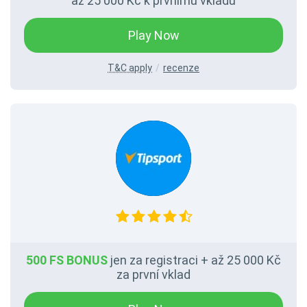
až 25 000 Kč k prvnímu vkladu
-
Play Now
Go
chance
-
T&C apply
recenze
Review
chance
casino
recenze
500 FS BONUS
jen za registraci + až 25 000 Kč
za první vklad