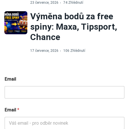
23 července, 2026
74 Zhlédnutí
Výměna bodů za free
spiny: Maxa, Tipsport,
Chance
17 července, 2026
106 Zhlédnutí
Email
Email
*