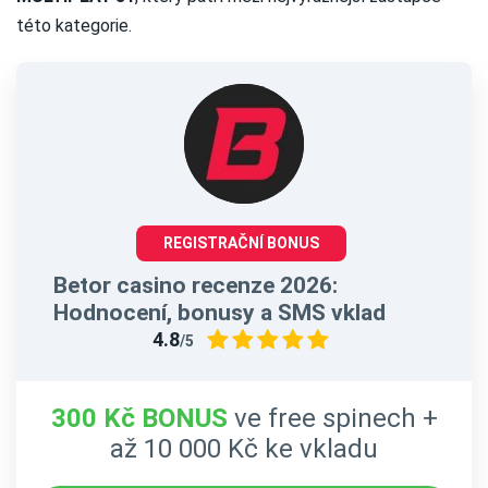
této kategorie.
REGISTRAČNÍ BONUS
Betor casino recenze 2026:
Hodnocení, bonusy a SMS vklad
4.8
/5
300 Kč BONUS
ve free spinech +
až 10 000 Kč ke vkladu