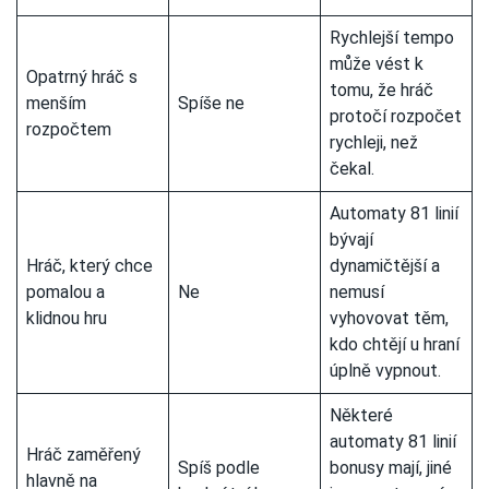
Rychlejší tempo
může vést k
Opatrný hráč s
tomu, že hráč
menším
Spíše ne
protočí rozpočet
rozpočtem
rychleji, než
čekal.
Automaty 81 linií
bývají
Hráč, který chce
dynamičtější a
pomalou a
Ne
nemusí
klidnou hru
vyhovovat těm,
kdo chtějí u hraní
úplně vypnout.
Některé
automaty 81 linií
Hráč zaměřený
Spíš podle
bonusy mají, jiné
hlavně na