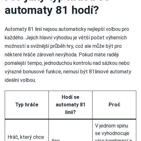
automaty 81 hodí?
Automaty 81 linií nejsou automaticky nejlepší volbou pro
každého. Jejich hlavní výhodou je větší počet výherních
možností a svižnější průběh hry, což ale může být pro
některé hráče zároveň nevýhoda. Pokud máte raději
pomalejší tempo, jednoduchou kontrolu nad sázkou nebo
výrazné bonusové funkce, nemusí být 81liniové automaty
ideální volbou.
Hodí se
Typ hráče
automaty 81
Proč
linií?
V jednom spinu
se vyhodnocuje
Hráč, který chce
Ano
více kombinací a