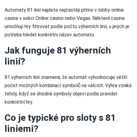
Automaty 81 linií najdete nejčastěji přímo v lobby online
casina v sekci Online casino nebo Vegas. Některá casina
umožňují hry filtrovat podle počtu výherních linií, u jiných je
potřeba hledat konkrétní název automatu.
Jak funguje 81 výherních
linií?
81 výherních linií znamená, že automat vyhodnocuje větší
počet možných kombinací symbolů na válcích. Výhra vzniká
tehdy, když se shodné symboly objeví podle pravidel
konkrétní hry.
Co je typické pro sloty s 81
liniemi?