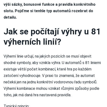
výši sázky, bonusové funkce a pravidla konkrétního
slotu. Pojďme si tenhle typ automatů rozebrat do
detailu.
Jak se počítají výhry u 81
výherních linií?
Výherní linie určují, na jakých pozicích se musí objevit
shodné symboly, aby vznikla výhra. U automatů s 81 liniemi
existuje větší počet kombinací, které hra po každém
zatočení vyhodnocuje. V praxi to znamená, že automat
nečeká jen na jednu konkrétní vodorovnou řadu symbolů.
Výherní kombinace mohou vznikat různými způsoby podle
toho, jak má daná hra nastavená pravidla.
Typický princip: