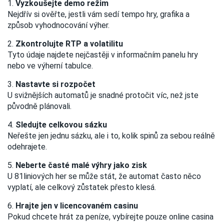
Vyzkoušejte demo režim
Nejdřív si ověřte, jestli vám sedí tempo hry, grafika a
způsob vyhodnocování výher.
Zkontrolujte RTP a volatilitu
Tyto údaje najdete nejčastěji v informačním panelu hry
nebo ve výherní tabulce.
Nastavte si rozpočet
U svižnějších automatů je snadné protočit víc, než jste
původně plánovali.
Sledujte celkovou sázku
Neřešte jen jednu sázku, ale i to, kolik spinů za sebou reálně
odehrajete.
Neberte časté malé výhry jako zisk
U 81liniových her se může stát, že automat často něco
vyplatí, ale celkový zůstatek přesto klesá.
Hrajte jen v licencovaném casinu
Pokud chcete hrát za peníze, vybírejte pouze online casina