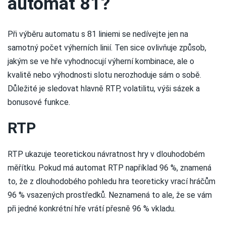
automat 81?
Při výběru automatu s 81 liniemi se nedívejte jen na
samotný počet výherních linií. Ten sice ovlivňuje způsob,
jakým se ve hře vyhodnocují výherní kombinace, ale o
kvalitě nebo výhodnosti slotu nerozhoduje sám o sobě.
Důležité je sledovat hlavně RTP, volatilitu, výši sázek a
bonusové funkce.
RTP
RTP ukazuje teoretickou návratnost hry v dlouhodobém
měřítku. Pokud má automat RTP například 96 %, znamená
to, že z dlouhodobého pohledu hra teoreticky vrací hráčům
96 % vsazených prostředků. Neznamená to ale, že se vám
při jedné konkrétní hře vrátí přesně 96 % vkladu.