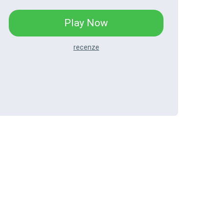
-
Play Now
Go
-
betor
recenze
Review
betor
casino
recenze