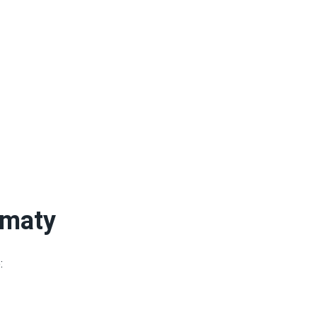
ne
omaty
tecniky
omaty
: