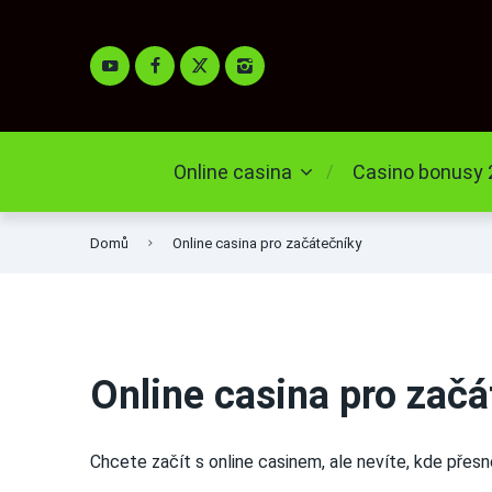
Online casina
Casino bonusy 
Domů
Online casina pro začátečníky
Online casina pro začá
Chcete začít s online casinem, ale nevíte, kde přes