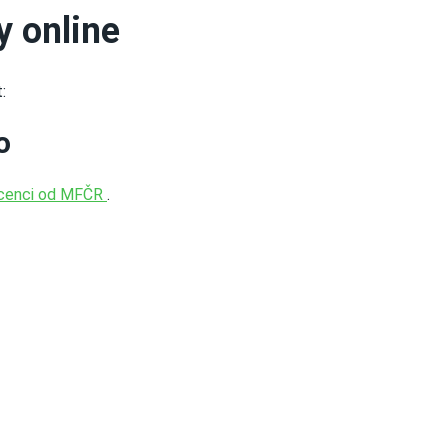
y online
:
o
-
 licenci od MFČR
.
Online
casino
recenze