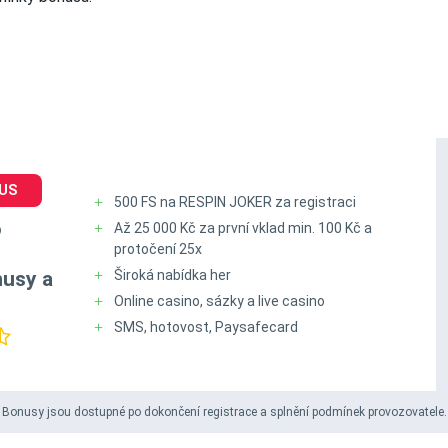
US
500 FS na RESPIN JOKER za registraci
o
Až 25 000 Kč za první vklad min. 100 Kč a
protočení 25x
Široká nabídka her
nusy a
Online casino, sázky a live casino
SMS, hotovost, Paysafecard
Bonusy jsou dostupné po dokončení registrace a splnění podmínek provozovatele.