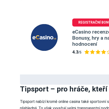
REGISTRAČNÍ BON
eCasino recenz
Bonusy, hry a n
hodnocení
4.3
/5
Tipsport – pro hráče, kteří
Tipsport nabízí kromě online casina také sportovní 
přehledná. To však vyvažují velmi transparentní pod