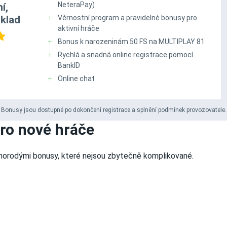
NeteraPay)
í,
klad
Věrnostní program a pravidelné bonusy pro
aktivní hráče
Bonus k narozeninám 50 FS na MULTIPLAY 81
Rychlá a snadná online registrace pomocí
BankID
Online chat
Bonusy jsou dostupné po dokončení registrace a splnění podmínek provozovatele.
pro nové hráče
znorodými bonusy, které nejsou zbytečně komplikované.