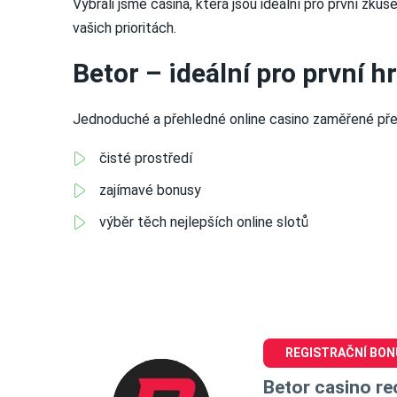
Vybrali jsme casina, která jsou ideální pro první zk
vašich prioritách.
Betor – ideální pro první h
Jednoduché a přehledné online casino zaměřené před
čisté prostředí
zajímavé bonusy
výběr těch nejlepších online slotů
REGISTRAČNÍ BON
Betor casino r