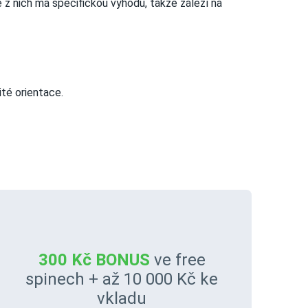
é z nich má specifickou výhodu, takže záleží na
té orientace.
300 Kč BONUS
ve free
spinech + až 10 000 Kč ke
vkladu