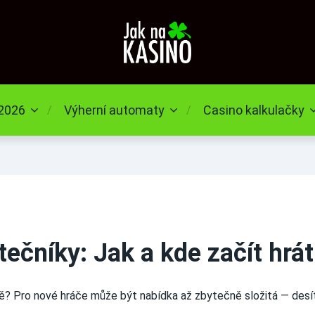
2026
Výherní automaty
Casino kalkulačky
tečníky: Jak a kde začít hrá
ně? Pro nové hráče může být nabídka až zbytečně složitá — desít