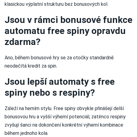
klasickou výplatní strukturu bez bonusových kol.
Jsou v rámci bonusové funkce
automatu free spiny opravdu
zdarma?
Ano, během bonusové hry se za otočky standardně
neodečítá kredit za spin.
Jsou lepší automaty s free
spiny nebo s respiny?
Záleží na herním stylu. Free spiny obvykle přinášejí delší
bonusovou hru a vyšší výherní potenciál, zatímco respiny
zvyšují šanci na dokončení konkrétní výherní kombinace
během jednoho kola.