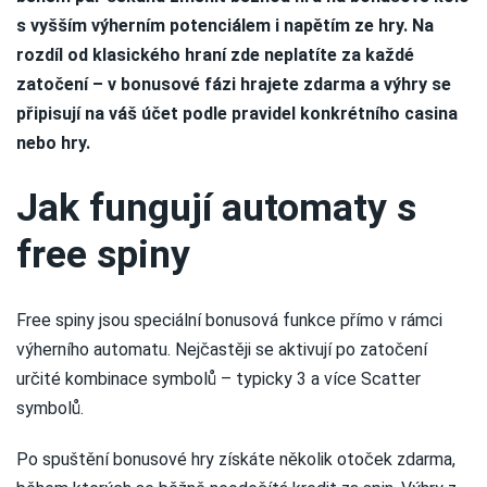
s vyšším výherním potenciálem i napětím ze hry. Na
rozdíl od klasického hraní zde neplatíte za každé
zatočení – v bonusové fázi hrajete zdarma a výhry se
připisují na váš účet podle pravidel konkrétního casina
nebo hry.
Jak fungují automaty s
free spiny
Free spiny jsou speciální bonusová funkce přímo v rámci
výherního automatu. Nejčastěji se aktivují po zatočení
určité kombinace symbolů – typicky 3 a více Scatter
symbolů.
Po spuštění bonusové hry získáte několik otoček zdarma,