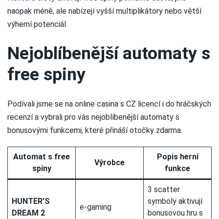
naopak méně, ale nabízejí vyšší multiplikátory nebo větší
výherní potenciál.
Nejoblíbenější automaty s
free spiny
Podívali jsme se na online casina s CZ licencí i do hráčských
recenzí a vybrali pro vás nejoblíbenější automaty s
bonusovými funkcemi, které přináší otočky zdarma.
Automat s free
Popis herní
Výrobce
spiny
funkce
3 scatter
HUNTER’S
symboly aktivují
e-gaming
DREAM 2
bonusovou hru s