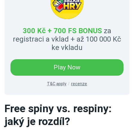
300 Kč + 700 FS BONUS
za
registraci a vklad + až 100 000 Kč
ke vkladu
-
Play Now
Go
allwyn
-
T&C apply
recenze
Review
sazka
casino
recenze
Free spiny vs. respiny:
jaký je rozdíl?