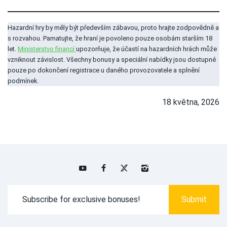
Hazardní hry by měly být především zábavou, proto hrajte zodpovědně a
s rozvahou. Pamatujte, že hraní je povoleno pouze osobám starším 18
-
let.
Ministerstvo financí
upozorňuje, že účastí na hazardních hrách může
vzniknout závislost. Všechny bonusy a speciální nabídky jsou dostupné
pouze po dokončení registrace u daného provozovatele a splnění
podmínek.
18 května, 2026