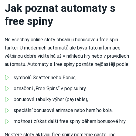
Jak poznat automaty s
free spiny
Ne všechny online sloty obsahují bonusovou free spin
funkci. U moderních automatů ale bývá tato informace
většinou dobře viditelná už v náhledu hry nebo v pravidlech
automatu. Automaty s free spiny poznáte nejčastěji podle:
symbolů Scatter nebo Bonus,
označení „Free Spins“ v popisu hry,
bonusové tabulky výher (paytable),
speciální bonusové animace nebo herního kola,
možnost získat další free spiny během bonusové hry.
Některé sloty aktivují free spiny poměrně často, jiné