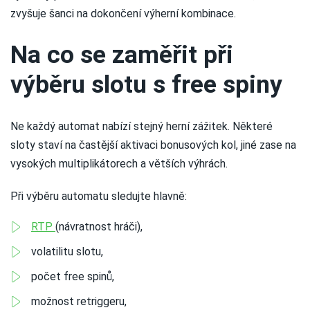
zvyšuje šanci na dokončení výherní kombinace.
Na co se zaměřit při
výběru slotu s free spiny
Ne každý automat nabízí stejný herní zážitek. Některé
sloty staví na častější aktivaci bonusových kol, jiné zase na
vysokých multiplikátorech a větších výhrách.
Při výběru automatu sledujte hlavně:
-
RTP
(návratnost hráči),
Automaty
volatilitu slotu,
s
vysokym
počet free spinů,
rtp
možnost retriggeru,