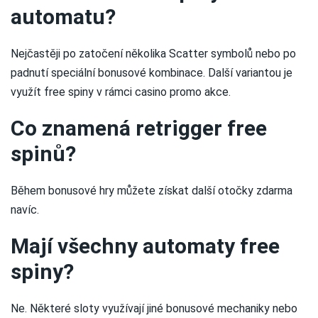
automatu?
Nejčastěji po zatočení několika Scatter symbolů nebo po
padnutí speciální bonusové kombinace. Další variantou je
využít free spiny v rámci casino promo akce.
Co znamená retrigger free
spinů?
Během bonusové hry můžete získat další otočky zdarma
navíc.
Mají všechny automaty free
spiny?
Ne. Některé sloty využívají jiné bonusové mechaniky nebo