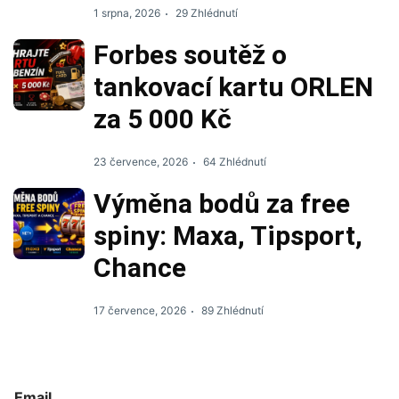
1 srpna, 2026
29 Zhlédnutí
Forbes soutěž o
tankovací kartu ORLEN
za 5 000 Kč
23 července, 2026
64 Zhlédnutí
Výměna bodů za free
spiny: Maxa, Tipsport,
Chance
17 července, 2026
89 Zhlédnutí
Email