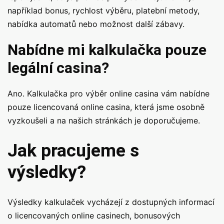
například bonus, rychlost výběru, platební metody,
nabídka automatů nebo možnost další zábavy.
Nabídne mi kalkulačka pouze
legální casina?
Ano. Kalkulačka pro výběr online casina vám nabídne
pouze licencovaná online casina, která jsme osobně
vyzkoušeli a na našich stránkách je doporučujeme.
Jak pracujeme s
výsledky?
Výsledky kalkulaček vycházejí z dostupných informací
o licencovaných online casinech, bonusových