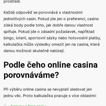
prostředí.
Každá odpověď se porovnává s vlastnostmi
jednotlivých casin. Pokud jde jen o preferenci, casino
získá body podle toho, jak dobře danou vlastnost
splňuje. Pokud jde o zásadní požadavek, například
bingo, loterii, sportovní sázky nebo hotovostní platby,
kalkulačka může výsledky omezit jen na casina, která
danou možnost skutečně nabízejí.
Podle čeho online casina
porovnáváme?
Při výběru online casina se nevyplatí sledovat jen
jednu věc. Proto kalkulačka pracuje s více oblastmi:
-