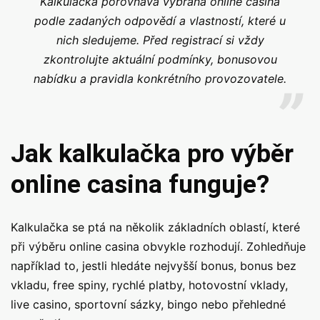
Kalkulačka porovnává vybraná online casina
podle zadaných odpovědí a vlastností, které u
nich sledujeme. Před registrací si vždy
zkontrolujte aktuální podmínky, bonusovou
nabídku a pravidla konkrétního provozovatele.
Jak kalkulačka pro výběr
online casina funguje?
Kalkulačka se ptá na několik základních oblastí, které
při výběru online casina obvykle rozhodují. Zohledňuje
například to, jestli hledáte nejvyšší bonus, bonus bez
vkladu, free spiny, rychlé platby, hotovostní vklady,
live casino, sportovní sázky, bingo nebo přehledné