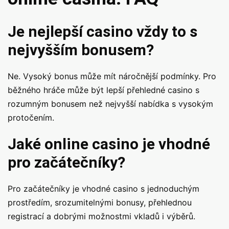
a
s
Je nejlepší casino vždy to s
i
nejvyšším bonusem?
n
o
b
Ne. Vysoký bonus může mít náročnější podmínky. Pro
o
běžného hráče může být lepší přehledné casino s
n
rozumným bonusem než nejvyšší nabídka s vysokým
u
protočením.
s
u
Jaké online casino je vhodné
pro začátečníky?
Pro začátečníky je vhodné casino s jednoduchým
prostředím, srozumitelnými bonusy, přehlednou
registrací a dobrými možnostmi vkladů i výběrů.