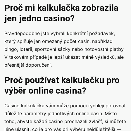
Proč mi kalkulačka zobrazila
jen jedno casino?
Pravděpodobně jste vybrali konkrétní požadavek,
který splňuje jen omezený počet casin, například
bingo, loterii, sportovní sázky nebo hotovostní platby.
V takovém případě je lepší ukázat méně výsledků, ale
přesnější doporučení.
Proč používat kalkulačku pro
výběr online casina?
Casino kalkulačka vám může pomoci rychleji porovnat
důležité parametry jednotlivých online casin. Místo
toho, abyste každé casino procházeli zvlášť, si můžete
lépe ujasnit, co je pro vás při výběru nejdůležitější —