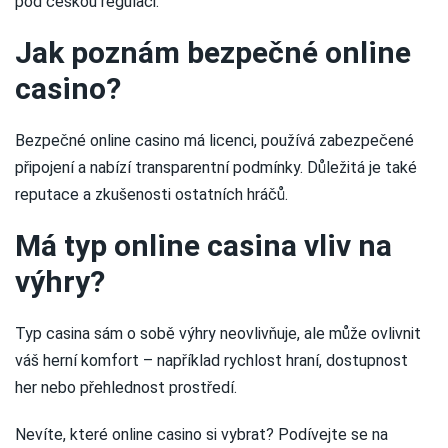
pod českou regulaci.
Jak poznám bezpečné online
casino?
Bezpečné online casino má licenci, používá zabezpečené
připojení a nabízí transparentní podmínky. Důležitá je také
reputace a zkušenosti ostatních hráčů.
Má typ online casina vliv na
výhry?
Typ casina sám o sobě výhry neovlivňuje, ale může ovlivnit
váš herní komfort – například rychlost hraní, dostupnost
her nebo přehlednost prostředí.
Nevíte, které online casino si vybrat? Podívejte se na