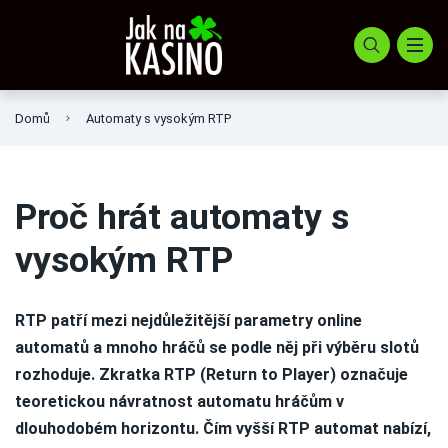
Domů
Automaty s vysokým RTP
Proč hrát automaty s
vysokým RTP
RTP patří mezi nejdůležitější parametry online
automatů a mnoho hráčů se podle něj při výběru slotů
rozhoduje. Zkratka RTP (Return to Player) označuje
teoretickou návratnost automatu hráčům v
dlouhodobém horizontu. Čím vyšší RTP automat nabízí,