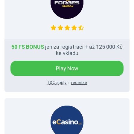
50 FS BONUS
jen za registraci + až 125 000 Kč
ke vkladu
-
Play Now
Go
forbes
-
T&C apply
recenze
Review
forbes
casino
recenze