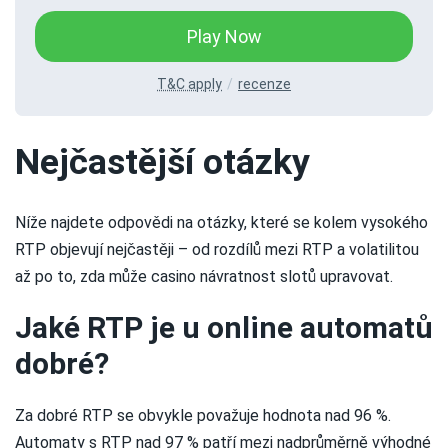
-
Play Now
Go
betano
-
T&C apply
recenze
Review
betano
casino
recenze
Nejčastější otázky
Níže najdete odpovědi na otázky, které se kolem vysokého
RTP objevují nejčastěji – od rozdílů mezi RTP a volatilitou
až po to, zda může casino návratnost slotů upravovat.
Jaké RTP je u online automatů
dobré?
Za dobré RTP se obvykle považuje hodnota nad 96 %.
Automaty s RTP nad 97 % patří mezi nadprůměrně výhodné