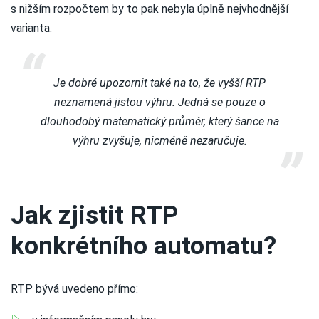
s nižším rozpočtem by to pak nebyla úplně nejvhodnější
varianta.
Je dobré upozornit také na to, že vyšší RTP
neznamená jistou výhru. Jedná se pouze o
dlouhodobý matematický průměr, který šance na
výhru zvyšuje, nicméně nezaručuje.
Jak zjistit RTP
konkrétního automatu?
RTP bývá uvedeno přímo: