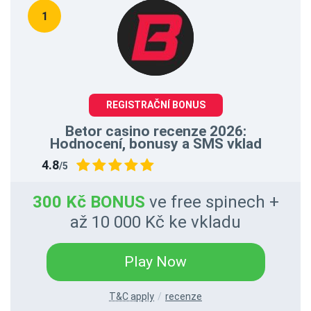
REGISTRAČNÍ BONUS
Betor casino recenze 2026:
Hodnocení, bonusy a SMS vklad
4.8
/5
300 Kč BONUS
ve free spinech +
až 10 000 Kč ke vkladu
-
Play Now
Go
betor
-
T&C apply
recenze
Review