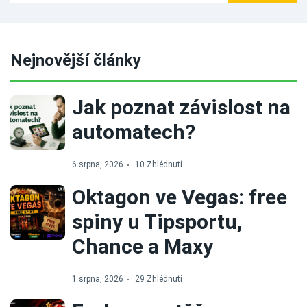
Nejnovější články
Jak poznat závislost na
automatech?
6 srpna, 2026
10 Zhlédnutí
Oktagon ve Vegas: free
spiny u Tipsportu,
Chance a Maxy
1 srpna, 2026
29 Zhlédnutí