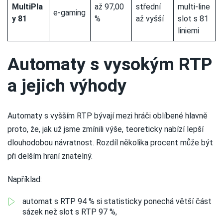
MultiPla
až 97,00
střední
multi-line
e-gaming
y 81
%
až vyšší
slot s 81
liniemi
Automaty s vysokým RTP
a jejich výhody
Automaty s vyšším RTP bývají mezi hráči oblíbené hlavně
proto, že, jak už jsme zmínili výše, teoreticky nabízí lepší
dlouhodobou návratnost. Rozdíl několika procent může být
při delším hraní znatelný.
Například:
automat s RTP 94 % si statisticky ponechá větší část
sázek než slot s RTP 97 %,