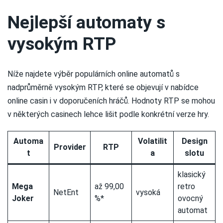
Nejlepší automaty s
vysokým RTP
Níže najdete výběr populárních online automatů s
nadprůměrně vysokým RTP, které se objevují v nabídce
online casin i v doporučeních hráčů. Hodnoty RTP se mohou
v některých casinech lehce lišit podle konkrétní verze hry.
Automa
Volatilit
Design
Provider
RTP
t
a
slotu
klasický
Mega
až 99,00
retro
NetEnt
vysoká
Joker
%*
ovocný
automat