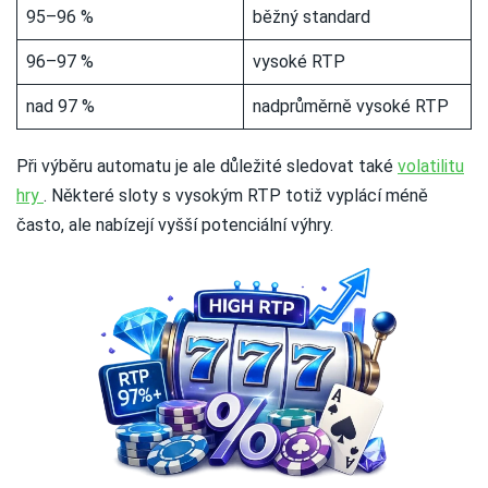
95–96 %
běžný standard
96–97 %
vysoké RTP
nad 97 %
nadprůměrně vysoké RTP
Při výběru automatu je ale důležité sledovat také
volatilitu
-
hry
. Některé sloty s vysokým RTP totiž vyplácí méně
Co
často, ale nabízejí vyšší potenciální výhry.
je
volatilita
automatu