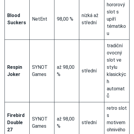
hororový
slot s
Blood
nízká až
NetEnt
98,00 %
upíří
Suckers
střední
tématiko
u
tradiční
ovocný
slot ve
Respin
SYNOT
až 98,00
stylu
střední
Joker
Games
%
klasickýc
h
automat
ů
retro slot
Firebird
s
SYNOT
až 98,00
Double
střední
motivem
Games
%
27
ohnivého