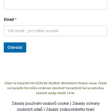
Email
*
Odeslat
Účast na hazardní hře může být škodlivá. Ministerstvo financí varuje: Účastí
na hazardní hře může vzniknout závislost! Hazardních her se nemohou
účastnit osoby mladší 18 let.
Zásady používání souborů cookie
|
Zásady ochrany
osobních údajů
|
Zásady zodpovědného hraní