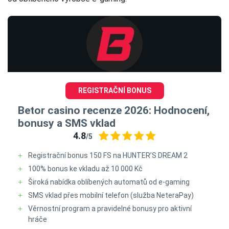
REGISTRAČNÍ BONUS
Betor casino recenze 2026: Hodnocení,
bonusy a SMS vklad
4.8
/5
Registrační bonus 150 FS na HUNTER’S DREAM 2
100% bonus ke vkladu až 10 000 Kč
Široká nabídka oblíbených automatů od e-gaming
SMS vklad přes mobilní telefon (služba NeteraPay)
Věrnostní program a pravidelné bonusy pro aktivní
hráče