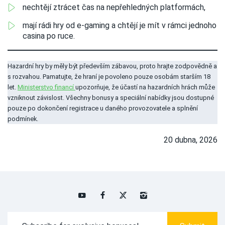
nechtějí ztrácet čas na nepřehledných platformách,
bonusy
mají rádi hry od e-gaming a chtějí je mít v rámci jednoho
casina po ruce.
Hazardní hry by měly být především zábavou, proto hrajte zodpovědně a
s rozvahou. Pamatujte, že hraní je povoleno pouze osobám starším 18
-
let.
Ministerstvo financí
upozorňuje, že účastí na hazardních hrách může
vzniknout závislost. Všechny bonusy a speciální nabídky jsou dostupné
pouze po dokončení registrace u daného provozovatele a splnění
podmínek.
20 dubna, 2026