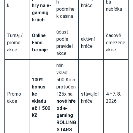
h
bá
k
hry na e-
hráče
podmíne
nabídka
gaming
k casina
hrách
účast
Turnaj /
Online
časově
podle
aktivní
promo
Fans
omezené
pravidel
hráče
-
akce
turnaje
akce
akce
C
s
min.
t
vklad
o
100%
500 Kč a
u
bonus
protočen
r
Promo
ke
í 25x na
stávající
4.–7. 8.
n
akce
vkladu
nové hře
hráče
2026
a
až 1 500
od e-
m
Kč
gaming
e
ROLLING
n
-
STARS