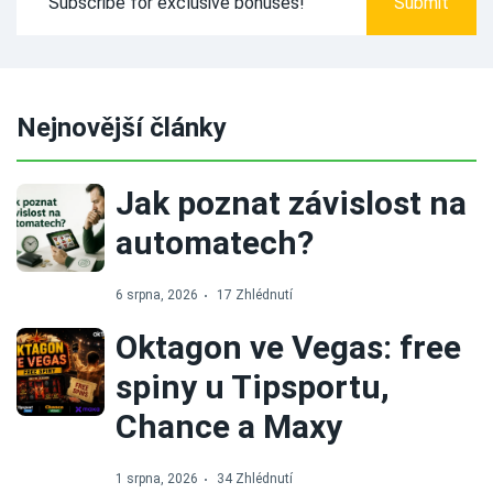
Nejnovější články
Jak poznat závislost na
automatech?
6 srpna, 2026
17 Zhlédnutí
Oktagon ve Vegas: free
spiny u Tipsportu,
Chance a Maxy
1 srpna, 2026
34 Zhlédnutí