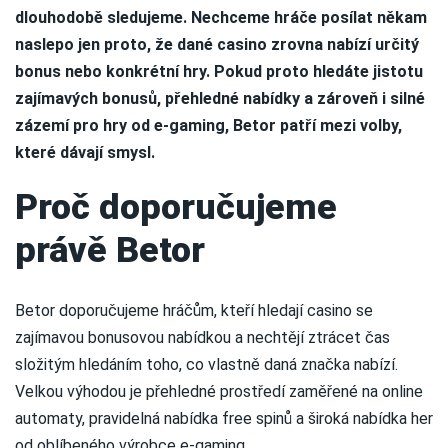
dlouhodobě sledujeme. Nechceme hráče posílat někam
naslepo jen proto, že dané casino zrovna nabízí určitý
bonus nebo konkrétní hry. Pokud proto hledáte jistotu
zajímavých bonusů, přehledné nabídky a zároveň i silné
zázemí pro hry od e-gaming, Betor patří mezi volby,
které dávají smysl.
Proč doporučujeme
právě Betor
Betor doporučujeme hráčům, kteří hledají casino se
zajímavou bonusovou nabídkou a nechtějí ztrácet čas
složitým hledáním toho, co vlastně daná značka nabízí.
Velkou výhodou je přehledné prostředí zaměřené na online
automaty, pravidelná nabídka free spinů a široká nabídka her
od oblíbeného výrobce e-gaming.