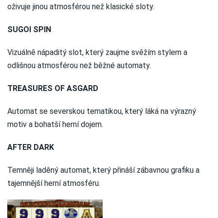
oživuje jinou atmosférou než klasické sloty.
SUGOI SPIN
Vizuálně nápaditý slot, který zaujme svěžím stylem a
odlišnou atmosférou než běžné automaty.
TREASURES OF ASGARD
Automat se severskou tematikou, který láká na výrazný
motiv a bohatší herní dojem.
AFTER DARK
Temněji laděný automat, který přináší zábavnou grafiku a
tajemnější herní atmosféru.