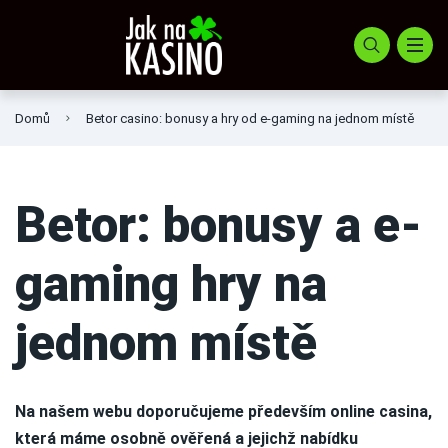
Domů
Betor casino: bonusy a hry od e-gaming na jednom místě
Betor: bonusy a e-
gaming hry na
jednom místě
Na našem webu doporučujeme především online casina,
která máme osobně ověřená a jejichž nabídku