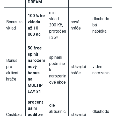
DREAM
min.
100 % ke
vklad
dlouhodo
Bonus za
vkladu
nové
200 Kč,
bá
vklad
až 10
hráče
protočen
nabídka
000 Kč
í 35×
50 free
spinů
splnění
Bonus
narozeni
podmíne
pro
nový
stávající
v den
k
aktivní
bonus
hráče
narozenin
narozenin
hráče
na
ové akce
MULTIP
LAY 81
procent
dle
uální
aktuálníc
dlouhodo
Cashbac
podíl ze
stávající