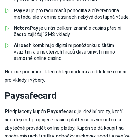
PayPal
je pro řadu hráčů pohodlná a důvěryhodná
metoda, ale v online casinech nebývá dostupná všude.
NeteraPay
je u nás celkem známá a casina přes ní
často zajišťují SMS vklady.
Aircash
kombinuje digitální peněženku s širším
využitím a u některých hráčů dává smysl i mimo
samotné online casino.
Hodí se pro hráče, kteří chtějí moderní a oddělené řešení
pro vklady i výběry.
Paysafecard
Předplacený kupón
Paysafecard
je ideální pro ty, kteří
nechtějí mít propojené casino platby se svým účtem a
zbytečně provádět online platby. Kupón se dá koupit na
mnoha místech (trafiky, pobočky sázkovek apod.) a peníze