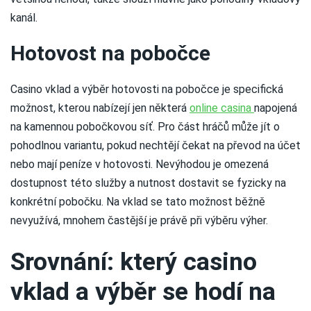
kanál.
Hotovost na pobočce
Casino vklad a výběr hotovosti na pobočce je specifická
-
možnost, kterou nabízejí jen některá
online casina
napojená
Online
na kamennou pobočkovou síť. Pro část hráčů může jít o
casina
pohodlnou variantu, pokud nechtějí čekat na převod na účet
nebo mají peníze v hotovosti. Nevýhodou je omezená
dostupnost této služby a nutnost dostavit se fyzicky na
konkrétní pobočku. Na vklad se tato možnost běžně
nevyužívá, mnohem častější je právě při výběru výher.
Srovnání: který casino
vklad a výběr se hodí na