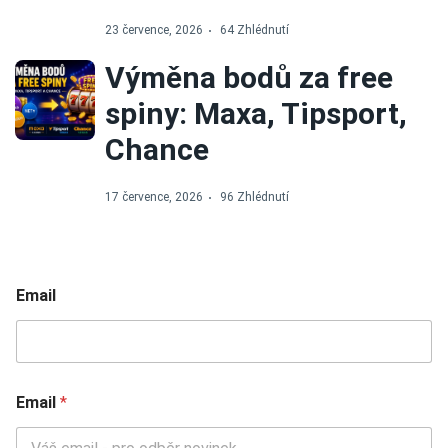
23 července, 2026
64 Zhlédnutí
Výměna bodů za free
spiny: Maxa, Tipsport,
Chance
17 července, 2026
96 Zhlédnutí
Email
Email
*