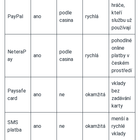
hráče,
podle
kteří
PayPal
ano
rychlá
casina
službu už
používají
pohodlné
online
NeteraP
podle
ano
rychlá
platby v
ay
casina
českém
prostředí
vklady
Paysafe
bez
ano
ne
okamžitá
card
zadávání
karty
menší a
SMS
ano
ne
okamžitá
rychlé
platba
vklady