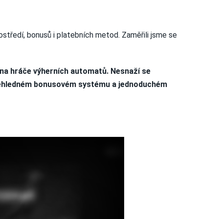
ostředí, bonusů i platebních metod. Zaměřili jsme se
m na hráče výherních automatů. Nesnaží se
 přehledném bonusovém systému a jednoduchém