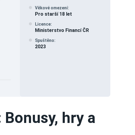
Věkové omezení:
Pro starší 18 let
Licence:
Ministerstvo Financí ČR
Spuštěno:
2023
 Bonusy, hry a