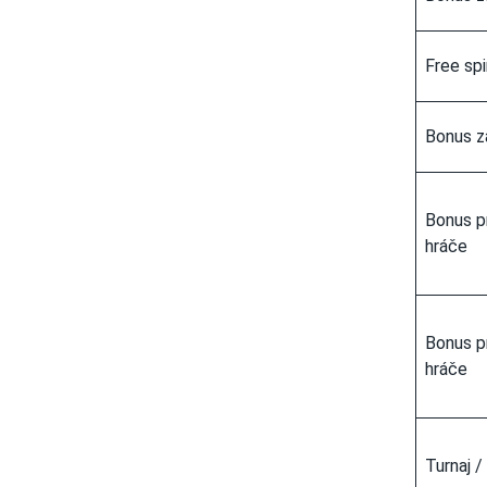
Free sp
Bonus z
Bonus pr
hráče
Bonus pr
hráče
Turnaj 