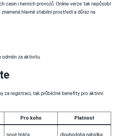
h casin i herních provozů. Online verze tak nepůsobí
 znamená hlavně stabilní prostředí a důraz na
m odměn za aktivitu.
te
 za registraci, tak průběžné benefity pro aktivní
Pro koho
Platnost
nové hráče
dlouhodobá nabídka