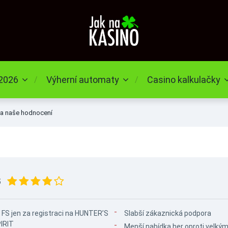
2026
Výherní automaty
Casino kalkulačky
 a naše hodnocení
5
 FS jen za registraci na HUNTER’S
Slabší zákaznická podpora
IRIT
Menší nabídka her oproti velký