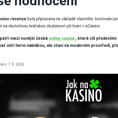
še hodnocení
sino recenze
byla připravena na základě vlastního testování pr
 na skutečnou hráčskou zkušenost při hraní v eCasino.
-
patří mezi novější česká
online casina
, která cílí předevší
List
at obří herní nabídkou, ale staví na moderním prostředí,
nejnovejsi
casina
váno:
7. 8. 2026