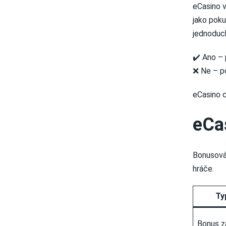
eCasino v
jako poku
jednoduch
✔️ Ano –
❌ Ne – p
eCasino c
eCa
Bonusová 
hráče.
Ty
Bonus za