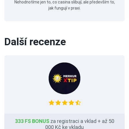
Nehodnotíme jen to, co casina slibují, ale především to,
jak fungují v praxi.
Další recenze
333 FS BONUS
za registraci a vklad + až 50
000 Kč ke vkladu