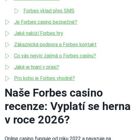
Link
-
Forbes vklad přes SMS
Link
-
Je Forbes casino bezpečné?
Link
-
Jaké nabízí Forbes hry
Link
-
Zákaznická podpora a Forbes kontakt
Link
-
Co vás nejvíc zajímá o Forbes casinu?
Link
-
Jaké je hraní v praxi?
Link
-
Pro koho je Forbes vhodné?
Link
Naše Forbes casino
recenze: Vyplatí se herna
v roce 2026?
Online casino funguje od roku 2022 a navazuje na