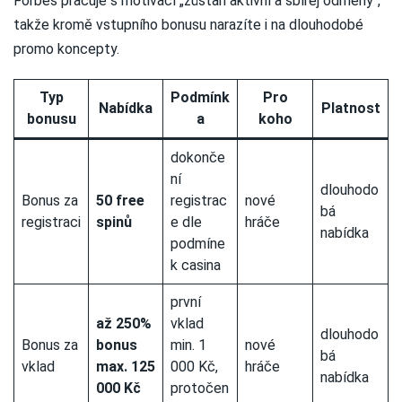
Forbes pracuje s motivací „zůstaň aktivní a sbírej odměny“,
takže kromě vstupního bonusu narazíte i na dlouhodobé
promo koncepty.
Typ
Podmínk
Pro
Nabídka
Platnost
bonusu
a
koho
dokonče
ní
dlouhodo
Bonus za
50 free
registrac
nové
bá
registraci
spinů
e dle
hráče
nabídka
podmíne
k casina
první
až
250%
vklad
dlouhodo
Bonus za
bonus
min. 1
nové
bá
vklad
max. 125
000 Kč,
hráče
nabídka
000 Kč
protočen