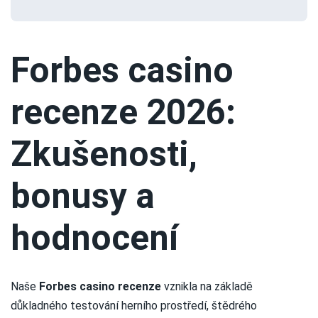
Forbes casino
recenze 2026:
Zkušenosti,
bonusy a
hodnocení
Naše
Forbes casino recenze
vznikla na základě
důkladného testování herního prostředí, štědrého