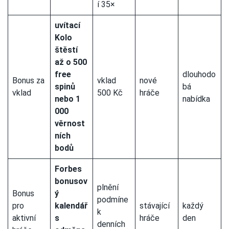
í 35×
uvítací
Kolo
štěstí
až o 500
free
dlouhodo
Bonus za
vklad
nové
spinů
bá
vklad
500 Kč
hráče
nebo 1
nabídka
000
věrnost
ních
bodů
Forbes
bonusov
plnění
Bonus
ý
podmíne
pro
kalendář
stávající
každý
k
aktivní
s
hráče
den
denních