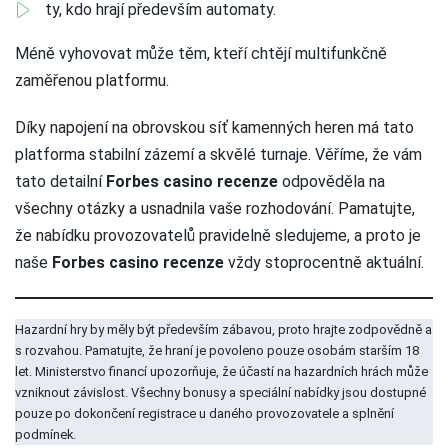
ty, kdo hrají především automaty.
Méně vyhovovat může těm, kteří chtějí multifunkčně
zaměřenou platformu.
Díky napojení na obrovskou síť kamenných heren má tato
platforma stabilní zázemí a skvělé turnaje. Věříme, že vám
tato detailní
Forbes casino recenze
odpověděla na
všechny otázky a usnadnila vaše rozhodování. Pamatujte,
že nabídku provozovatelů pravidelně sledujeme, a proto je
naše
Forbes casino recenze
vždy stoprocentně aktuální.
Hazardní hry by měly být především zábavou, proto hrajte zodpovědně a
s rozvahou. Pamatujte, že hraní je povoleno pouze osobám starším 18
let. Ministerstvo financí upozorňuje, že účastí na hazardních hrách může
vzniknout závislost. Všechny bonusy a speciální nabídky jsou dostupné
pouze po dokončení registrace u daného provozovatele a splnění
podmínek.