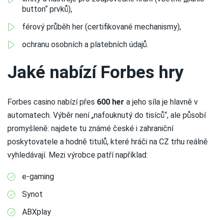
hry
button“ prvků),
prehledy
férový průběh her (certifikované mechanismy),
a
statistiky
ochranu osobních a platebních údajů.
prehledy
Jaké nabízí Forbes hry
legalnich
provozovatelu
whiteli
Forbes casino nabízí přes
600 her
a jeho síla je hlavně v
2026
automatech. Výběr není „nafouknutý do tisíců“, ale působí
promyšleně: najdete tu známé české i zahraniční
poskytovatele a hodně titulů, které hráči na CZ trhu reálně
vyhledávají. Mezi výrobce patří například:
e-gaming
Synot
ABXplay