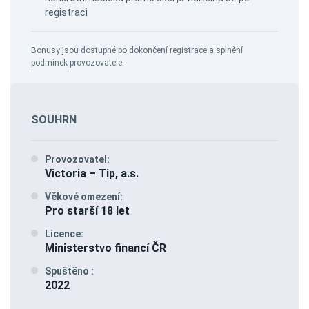
registraci
Bonusy jsou dostupné po dokončení registrace a splnění
podmínek provozovatele.
SOUHRN
Provozovatel:
Victoria – Tip, a.s.
Věkové omezení:
Pro starší 18 let
Licence:
Ministerstvo financí ČR
Spuštěno :
2022