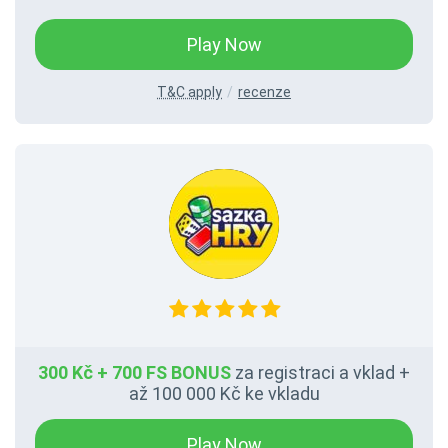
Play Now
T&C apply
recenze
300 Kč + 700 FS BONUS
za registraci a vklad +
až 100 000 Kč ke vkladu
Play Now