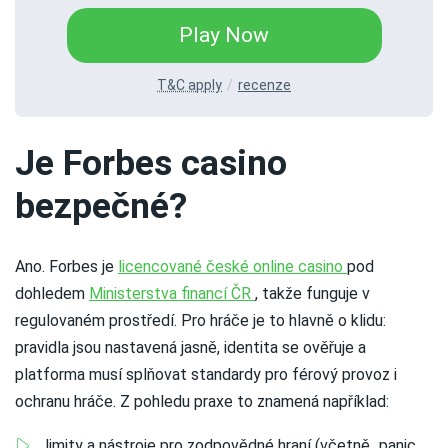
-
Play Now
Go
forbes
-
T&C apply
recenze
Review
forbes
casino
recenze
Je Forbes casino
bezpečné?
-
Ano. Forbes je
licencované české online casino
pod
-
List
dohledem
Ministerstva financí ČR
, takže funguje v
Cs
online
regulovaném prostředí. Pro hráče je to hlavně o klidu:
kontrola
casina
pravidla jsou nastavená jasně, identita se ověřuje a
a
platforma musí splňovat standardy pro férový provoz i
regulace
ochranu hráče. Z pohledu praxe to znamená například:
hazardni
limity a nástroje pro zodpovědné hraní (včetně „panic