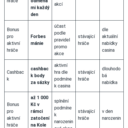
hráče
odměna
akcí
mi každý
den
účast
Bonus
dle
podle
pro
Forbes
stávající
aktuální
pravidel
aktivní
mánie
hráče
nabídky
promo
hráče
casina
akce
aktivní
cashbac
dlouhodo
Cashbac
hra dle
stávající
k body
bá
k
podmíne
hráče
za sázky
nabídka
k casina
až 1 000
splnění
Bonus
Kč v
podmíne
pro
rámci
stávající
v den
k
aktivní
zatočení
hráče
narozenin
narozenin
hráče
na Kole