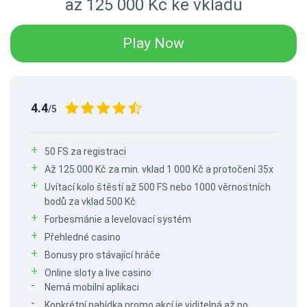
až 125 000 Kč ke vkladu
Play Now
4.4
/5
50 FS za registraci
Až 125 000 Kč za min. vklad 1 000 Kč a protočení 35x
Uvítací kolo štěstí až 500 FS nebo 1000 věrnostních
bodů za vklad 500 Kč
Forbesmánie a levelovací systém
Přehledné casino
Bonusy pro stávající hráče
Online sloty a live casino
Nemá mobilní aplikaci
Konkrétní nabídka promo akcí je viditelná až po