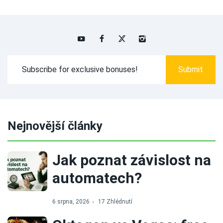
Nejnovější články
Jak poznat závislost na
automatech?
6 srpna, 2026
17 Zhlédnutí