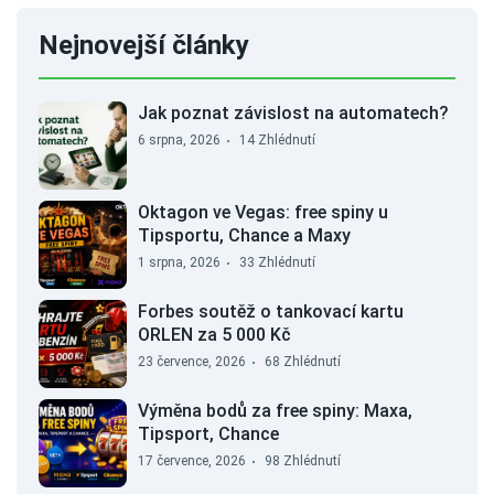
Nejnovejší články
Jak poznat závislost na automatech?
6 srpna, 2026
14 Zhlédnutí
Oktagon ve Vegas: free spiny u
Tipsportu, Chance a Maxy
1 srpna, 2026
33 Zhlédnutí
Forbes soutěž o tankovací kartu
ORLEN za 5 000 Kč
23 července, 2026
68 Zhlédnutí
Výměna bodů za free spiny: Maxa,
Tipsport, Chance
17 července, 2026
98 Zhlédnutí