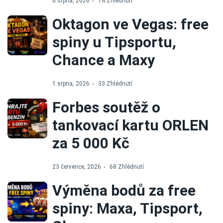
6 srpna, 2026
14 Zhlédnutí
Oktagon ve Vegas: free
spiny u Tipsportu,
Chance a Maxy
1 srpna, 2026
33 Zhlédnutí
Forbes soutěž o
tankovací kartu ORLEN
za 5 000 Kč
23 července, 2026
68 Zhlédnutí
Výměna bodů za free
spiny: Maxa, Tipsport,