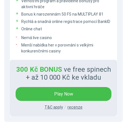
Věrnostní program a pravidelné bonusy pro
aktivní hráče
Bonus k narozeninám 50 FS na MULTIPLAY 81
Rychlá a snadná online registrace pomocí BankID
Online chat
Nemá live casino
Menší nabídka her v porovnání s velkými
konkurenčními casiny
300 Kč BONUS
ve free spinech
+ až 10 000 Kč ke vkladu
Play Now
T&C apply
recenze