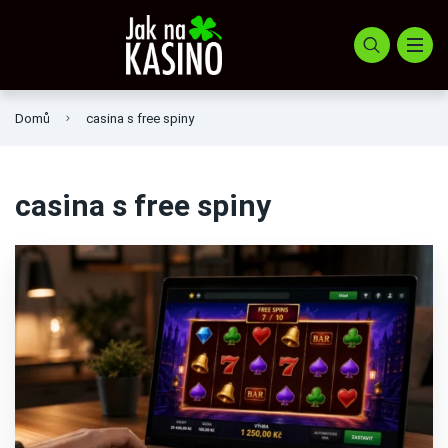
Domů
casina s free spiny
casina s free spiny