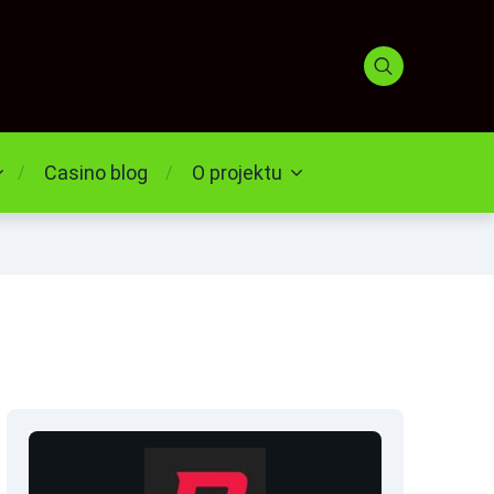
Casino blog
O projektu