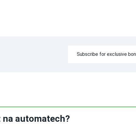
t na automatech?