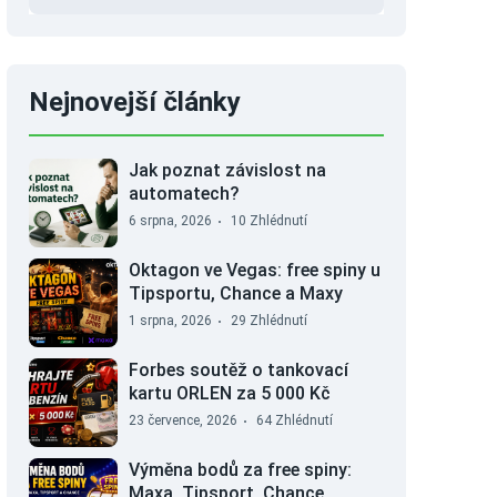
Nejnovejší články
Jak poznat závislost na
automatech?
6 srpna, 2026
10 Zhlédnutí
Oktagon ve Vegas: free spiny u
Tipsportu, Chance a Maxy
1 srpna, 2026
29 Zhlédnutí
Forbes soutěž o tankovací
kartu ORLEN za 5 000 Kč
23 července, 2026
64 Zhlédnutí
Výměna bodů za free spiny:
Maxa, Tipsport, Chance