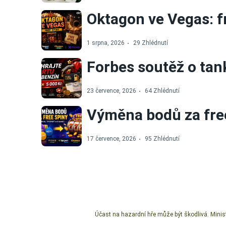
Oktagon ve Vegas: f
1 srpna, 2026
29 Zhlédnutí
Forbes soutěž o tan
23 července, 2026
64 Zhlédnutí
Výměna bodů za free
17 července, 2026
95 Zhlédnutí
Účast na hazardní hře může být škodlivá. Minis