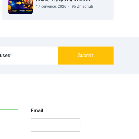
17 července, 2026
95 Zhlédnutí
Email