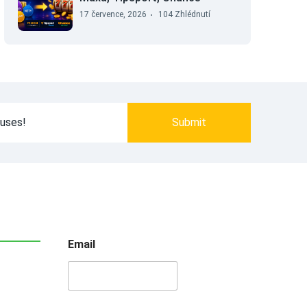
17 července, 2026
104 Zhlédnutí
Email