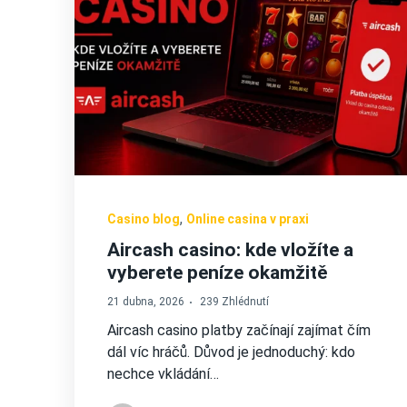
,
Casino blog
Online casina v praxi
Aircash casino: kde vložíte a
vyberete peníze okamžitě
21 dubna, 2026
239 Zhlédnutí
Aircash casino platby začínají zajímat čím
dál víc hráčů. Důvod je jednoduchý: kdo
nechce vkládání…