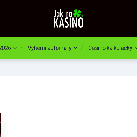
2026
Výherní automaty
Casino kalkulačky