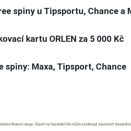
ree spiny u Tipsportu, Chance a
kovací kartu ORLEN za 5 000 Kč
 spiny: Maxa, Tipsport, Chance
terstvo financí varuje: Účastí na hazardní hře může vzniknout závislost! Hazardní