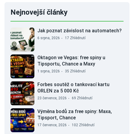
Nejnovejší články
Jak poznat závislost na automatech?
6 srpna, 2026
17 Zhlédnutí
Oktagon ve Vegas: free spiny u
Tipsportu, Chance a Maxy
1 srpna, 2026
35 Zhlédnutí
Forbes soutěž o tankovací kartu
ORLEN za 5 000 Kč
23 července, 2026
69 Zhlédnutí
Výměna bodů za free spiny: Maxa,
Tipsport, Chance
17 července, 2026
102 Zhlédnutí