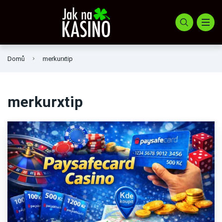
Domů
merkurxtip
merkurxtip