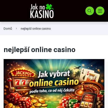
Domů
nejlepší online casino
nejlepší online casino