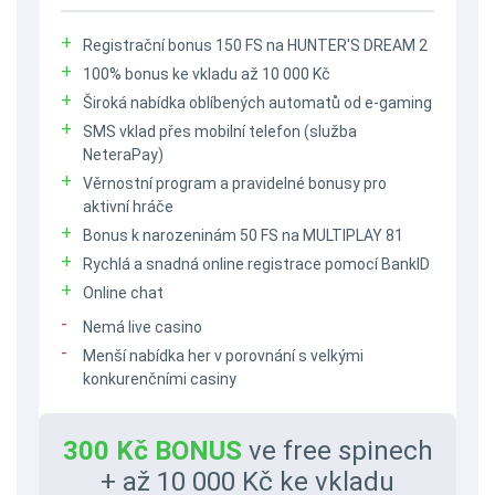
Registrační bonus 150 FS na HUNTER'S DREAM 2
100% bonus ke vkladu až 10 000 Kč
Široká nabídka oblíbených automatů od e-gaming
SMS vklad přes mobilní telefon (služba
NeteraPay)
Věrnostní program a pravidelné bonusy pro
aktivní hráče
Bonus k narozeninám 50 FS na MULTIPLAY 81
Rychlá a snadná online registrace pomocí BankID
Online chat
Nemá live casino
Menší nabídka her v porovnání s velkými
konkurenčními casiny
300 Kč BONUS
ve free spinech
+ až 10 000 Kč ke vkladu