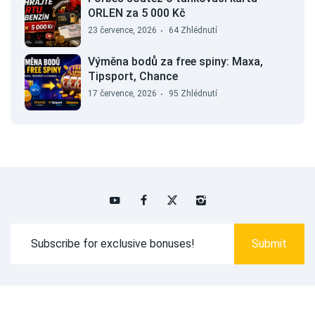
ORLEN za 5 000 Kč
23 července, 2026
64 Zhlédnutí
Výměna bodů za free spiny: Maxa,
Tipsport, Chance
17 července, 2026
95 Zhlédnutí