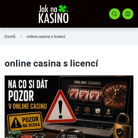
Domů
online casina s licencí
online casina s licencí