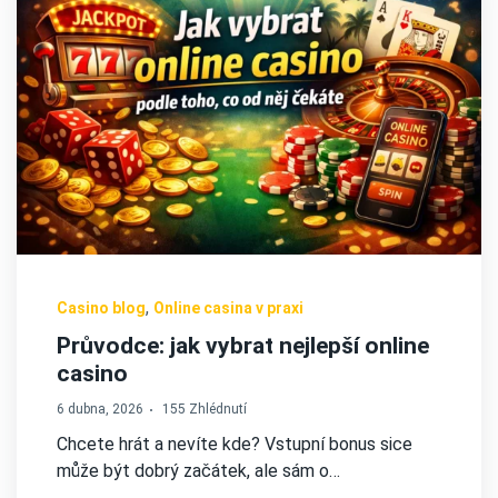
,
Casino blog
Online casina v praxi
Průvodce: jak vybrat nejlepší online
casino
6 dubna, 2026
155 Zhlédnutí
Chcete hrát a nevíte kde? Vstupní bonus sice
může být dobrý začátek, ale sám o…