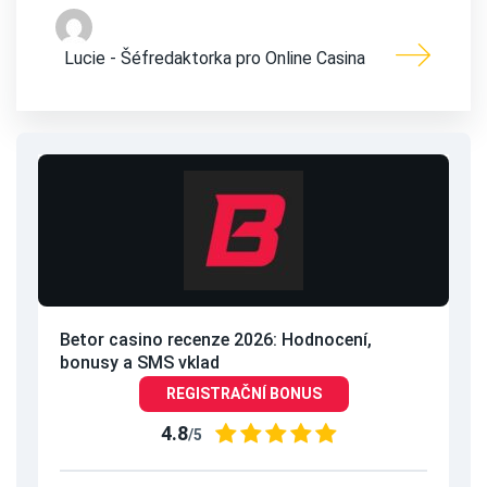
Lucie - Šéfredaktorka pro Online Casina
Betor casino recenze 2026: Hodnocení,
bonusy a SMS vklad
REGISTRAČNÍ BONUS
4.8
/5