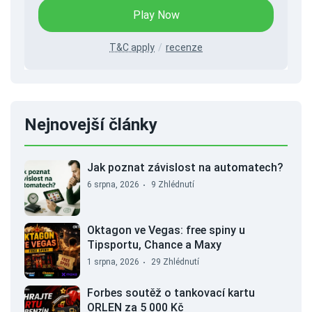
Play Now
T&C apply
recenze
Nejnovejší články
Jak poznat závislost na automatech?
6 srpna, 2026
9 Zhlédnutí
Oktagon ve Vegas: free spiny u
Tipsportu, Chance a Maxy
1 srpna, 2026
29 Zhlédnutí
Forbes soutěž o tankovací kartu
ORLEN za 5 000 Kč