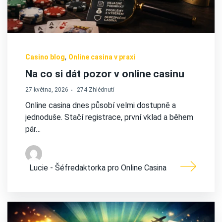
,
Casino blog
Online casina v praxi
Na co si dát pozor v online casinu
27 května, 2026
274 Zhlédnutí
Online casina dnes působí velmi dostupně a
jednoduše. Stačí registrace, první vklad a během
pár…
Lucie - Šéfredaktorka pro Online Casina