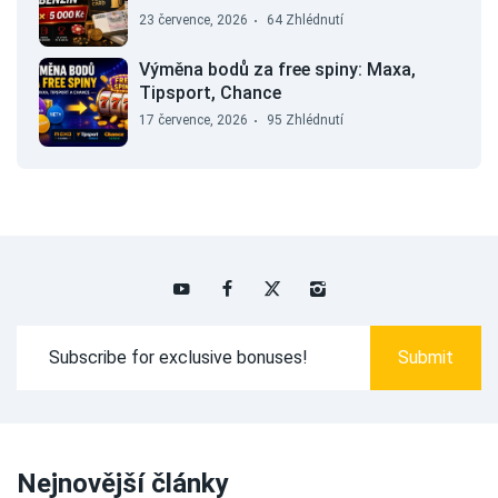
23 července, 2026
64 Zhlédnutí
Výměna bodů za free spiny: Maxa,
Tipsport, Chance
17 července, 2026
95 Zhlédnutí
Nejnovější články