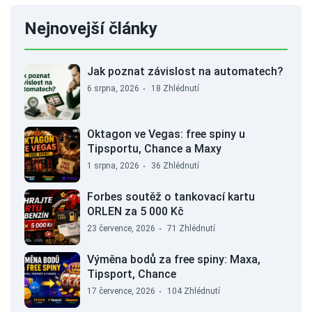
Nejnovejší články
Jak poznat závislost na automatech?
6 srpna, 2026
18 Zhlédnutí
Oktagon ve Vegas: free spiny u
Tipsportu, Chance a Maxy
1 srpna, 2026
36 Zhlédnutí
Forbes soutěž o tankovací kartu
ORLEN za 5 000 Kč
23 července, 2026
71 Zhlédnutí
Výměna bodů za free spiny: Maxa,
Tipsport, Chance
17 července, 2026
104 Zhlédnutí