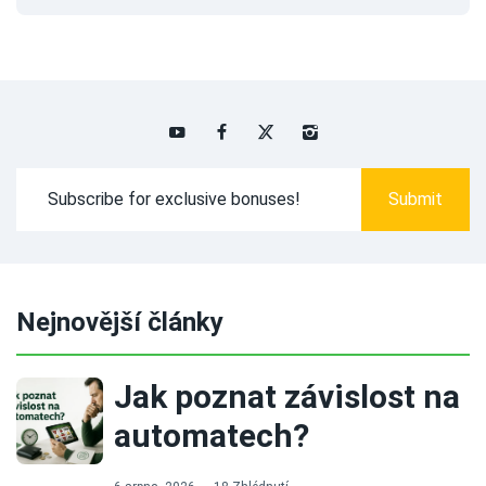
Nejnovější články
Jak poznat závislost na
automatech?