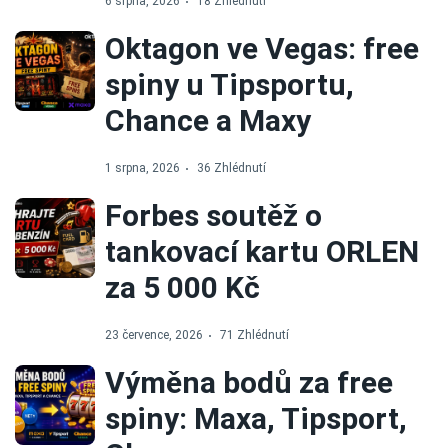
6 srpna, 2026
18 Zhlédnutí
Oktagon ve Vegas: free
spiny u Tipsportu,
Chance a Maxy
1 srpna, 2026
36 Zhlédnutí
Forbes soutěž o
tankovací kartu ORLEN
za 5 000 Kč
23 července, 2026
71 Zhlédnutí
Výměna bodů za free
spiny: Maxa, Tipsport,