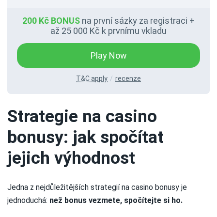
200 Kč BONUS
na první sázky za registraci +
až 25 000 Kč k prvnímu vkladu
-
Play Now
Go
chance
-
T&C apply
recenze
Review
chance
casino
recenze
Strategie na casino
bonusy: jak spočítat
jejich výhodnost
Jedna z nejdůležitějších strategií na casino bonusy je
jednoduchá:
než bonus vezmete, spočítejte si ho.