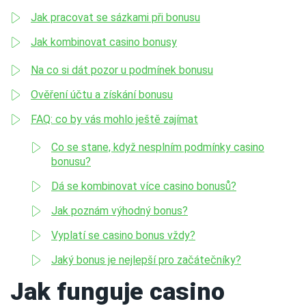
Link
-
Jak pracovat se sázkami při bonusu
Link
-
Jak kombinovat casino bonusy
Link
-
Na co si dát pozor u podmínek bonusu
Link
-
Ověření účtu a získání bonusu
Link
-
FAQ: co by vás mohlo ještě zajímat
Link
Co se stane, když nesplním podmínky casino
-
bonusu?
Link
-
Dá se kombinovat více casino bonusů?
Link
-
Jak poznám výhodný bonus?
Link
-
Vyplatí se casino bonus vždy?
Link
-
Jaký bonus je nejlepší pro začátečníky?
Link
Jak funguje casino