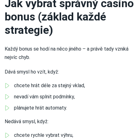
Jak vybrat správný casino
bonus (základ každé
strategie)
Každý bonus se hodí na něco jiného – a právě tady vzniká
nejvíc chyb.
Dává smysl ho vzít, když:
chcete hrát déle za stejný vklad,
nevadí vám splnit podmínky,
plánujete hrát automaty.
Nedává smysl, když:
chcete rychle vybrat výhru,