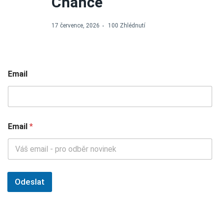
Chance
17 července, 2026
100 Zhlédnutí
Email
Email
*
Odeslat