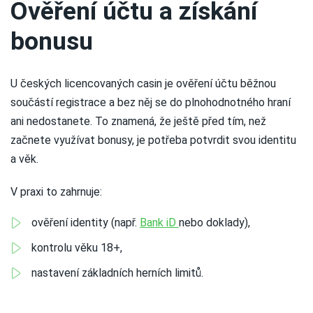
Ověření účtu a získání
bonusu
U českých licencovaných casin je ověření účtu běžnou
součástí registrace a bez něj se do plnohodnotného hraní
ani nedostanete. To znamená, že ještě před tím, než
začnete využívat bonusy, je potřeba potvrdit svou identitu
a věk.
V praxi to zahrnuje:
-
ověření identity (např.
Bank iD
nebo doklady),
Jak
kontrolu věku 18+,
funguje
casino
nastavení základních herních limitů.
registrace
pres
bank