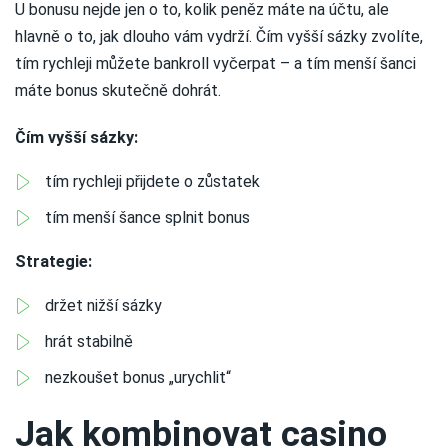
U bonusu nejde jen o to, kolik peněz máte na účtu, ale
hlavně o to, jak dlouho vám vydrží. Čím vyšší sázky zvolíte,
tím rychleji můžete bankroll vyčerpat – a tím menší šanci
máte bonus skutečně dohrát.
Čím vyšší sázky:
tím rychleji přijdete o zůstatek
tím menší šance splnit bonus
Strategie:
držet nižší sázky
hrát stabilně
nezkoušet bonus „urychlit“
Jak kombinovat casino