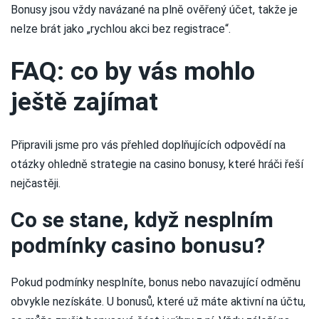
Bonusy jsou vždy navázané na plně ověřený účet, takže je
id
nelze brát jako „rychlou akci bez registrace“.
FAQ: co by vás mohlo
ještě zajímat
Připravili jsme pro vás přehled doplňujících odpovědí na
otázky ohledně strategie na casino bonusy, které hráči řeší
nejčastěji.
Co se stane, když nesplním
podmínky casino bonusu?
Pokud podmínky nesplníte, bonus nebo navazující odměnu
obvykle nezískáte. U bonusů, které už máte aktivní na účtu,