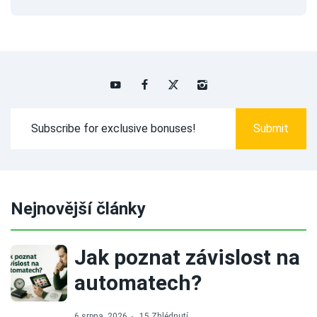
Nejnovější články
Jak poznat závislost na
automatech?
6 srpna, 2026
15 Zhlédnutí