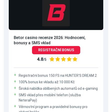
Betor casino recenze 2026: Hodnocení,
bonusy a SMS vklad
REGISTRAČNÍ BONUS
4.8
/5
Registrační bonus 150 FS na HUNTER'S DREAM 2
100% bonus ke vkladu až 10 000 Kč
Široká nabídka oblíbených automatů od e-gaming
SMS vklad přes mobilní telefon (služba
NeteraPay)
Věrnostní program a pravidelné bonusy pro