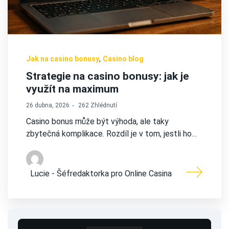
,
Jak na casino bonusy
Casino blog
Strategie na casino bonusy: jak je
využít na maximum
26 dubna, 2026
262 Zhlédnutí
Casino bonus může být výhoda, ale taky
zbytečná komplikace. Rozdíl je v tom, jestli ho…
Lucie - Šéfredaktorka pro Online Casina