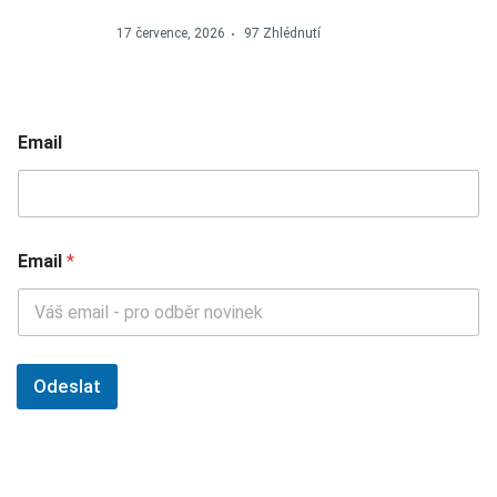
17 července, 2026
97 Zhlédnutí
Email
Email
*
Odeslat